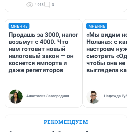
4 913
3
МНЕНИЕ
МНЕНИЕ
Продашь за 3000, налог
«Мы видим нов
возьмут с 4000. Что
Нолана»: с как
нам готовит новый
настроем нужн
налоговый закон — он
смотреть «Оди
коснется импорта и
чтобы она не
даже репетиторов
выглядела как
Анастасия Завгородняя
Надежда Губар
РЕКОМЕНДУЕМ