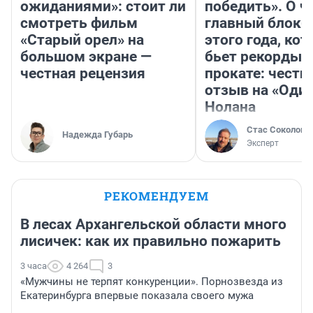
ожиданиями»: стоит ли
победить». О ч
смотреть фильм
главный блокб
«Старый орел» на
этого года, ко
большом экране —
бьет рекорды 
честная рецензия
прокате: честн
отзыв на «Оди
Нолана
Стас Соколов
Надежда Губарь
Эксперт
РЕКОМЕНДУЕМ
В лесах Архангельской области много
лисичек: как их правильно пожарить
3 часа
4 264
3
«Мужчины не терпят конкуренции». Порнозвезда из
Екатеринбурга впервые показала своего мужа