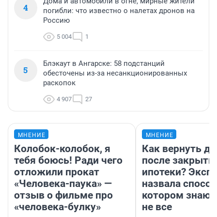
Дома и автомобили в огне, мирные жители
4
погибли: что известно о налетах дронов на
Россию
5 004
1
Блэкаут в Ангарске: 58 подстанций
5
обесточены из-за несанкционированных
раскопок
4 907
27
МНЕНИЕ
МНЕНИЕ
Колобок-колобок, я
Как вернуть де
тебя боюсь! Ради чего
после закрыти
отложили прокат
ипотеки? Эксп
«Человека-паука» —
назвала способ
отзыв о фильме про
котором знают
«человека-булку»
не все