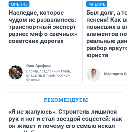
МНЕНИЕ
МНЕНИЕ
Наследие, которое
Был долг, а те
чудом не развалилось:
пенсия! Как вм
транспортный эксперт
повисших в во
разнес миф о «вечных»
алиментов пол
советских дорогах
реальные день
разбор иркутск
юриста
Олег Арефьев
Блогер, предприниматель,
Маргарита Яро
владелец в транспортном
бизнесе
РЕКОМЕНДУЕМ
«Я не жалуюсь». Строитель лишился
рук и ног и стал звездой соцсетей: как
он живет и почему его семью искал