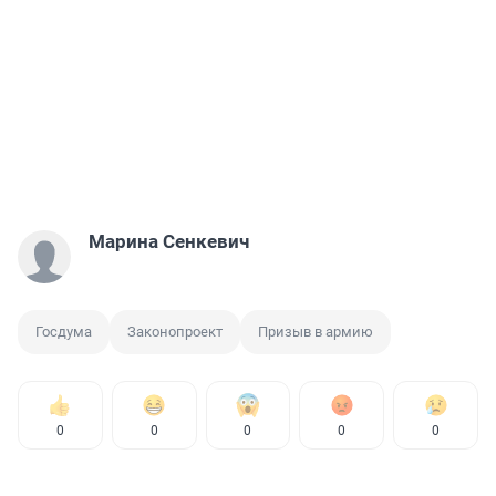
Марина Сенкевич
Госдума
Законопроект
Призыв в армию
0
0
0
0
0