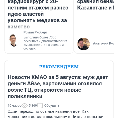
кардиохирург с 20-
сравнил бензин
летним стажем разнес
Казахстане и Р
идею властей
увольнять медиков за
хамство
Роман Рисберг
Выполнил более 7000
лечебных и диагностических
Анатолий Кузн
вмешательств на сердце и
сосудах.
РЕКОМЕНДУЕМ
Новости ХМАО за 5 августа: муж дает
деньги Айзе, вартовчанин оголился
возле ТЦ, откроются новые
поликлиники
10 часов
5 869
Обсудить
Один переход по ссылке изменил всё. Как
мошенники довели школьницу в Чите до попытки