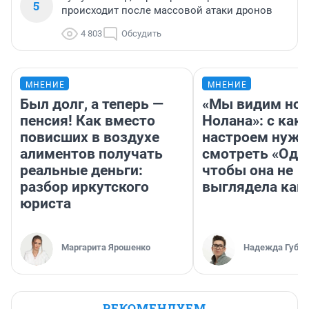
5
происходит после массовой атаки дронов
4 803
Обсудить
МНЕНИЕ
МНЕНИЕ
Был долг, а теперь —
«Мы видим нов
пенсия! Как вместо
Нолана»: с как
повисших в воздухе
настроем нужн
алиментов получать
смотреть «Оди
реальные деньги:
чтобы она не
разбор иркутского
выглядела как
юриста
Маргарита Ярошенко
Надежда Губар
РЕКОМЕНДУЕМ