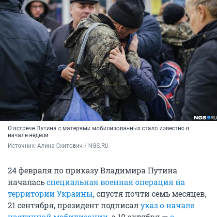
О встрече Путина с матерями мобилизованных стало известно в
начале недели
Источник: 
Алина Скитович / NGS.RU
24 февраля по приказу Владимира Путина
началась
специальная военная операция на
территории Украины
, спустя почти семь месяцев,
21 сентября, президент подписал
указ о начале
частичной мобилизации
, а 19 октября —
о