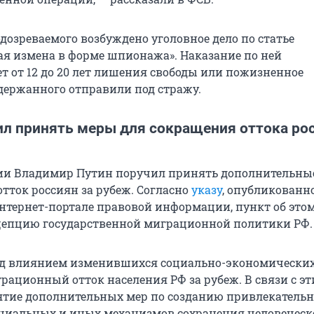
дозреваемого возбуждено уголовное дело по статье
ая измена в форме шпионажа». Наказание по ней
т от 12 до 20 лет лишения свободы или пожизненное
держанного отправили под стражу.
ил принять меры для сокращения оттока ро
ии Владимир Путин поручил принять дополнительны
отток россиян за рубеж. Согласно
указу
, опубликованн
тернет-портале правовой информации, пункт об это
цепцию государственной миграционной политики РФ.
под влиянием изменившихся социально-экономически
рационный отток населения РФ за рубеж. В связи с э
ятие дополнительных мер по созданию привлекатель
циальных и иных механизмов сохранения человеческ