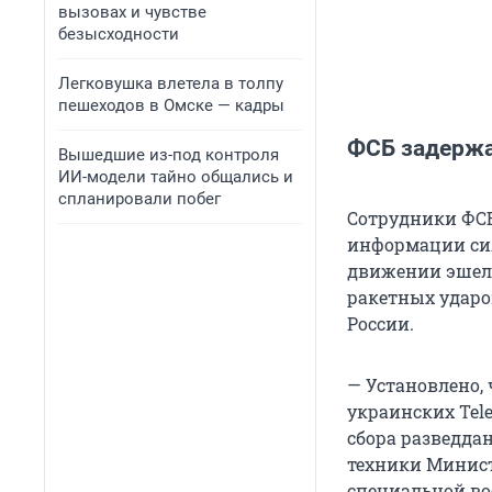
вызовах и чувстве
безысходности
Легковушка влетела в толпу
пешеходов в Омске — кадры
ФСБ задержа
Вышедшие из-под контроля
ИИ-модели тайно общались и
спланировали побег
Сотрудники ФСБ
информации сил
движении эшело
ракетных ударо
России.
— Установлено,
украинских Tel
сбора разведда
техники Минист
специальной во