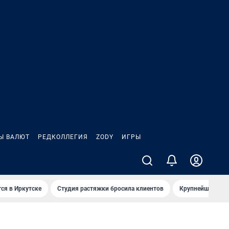
Ы ВАЛЮТ
РЕДКОЛЛЕГИЯ
ZODY
ИГРЫ
ся в Иркутске
Студия растяжки бросила клиентов
Крупнейшие про