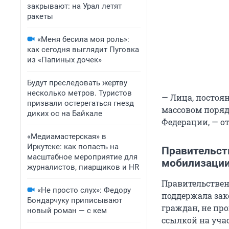
закрывают: на Урал летят
ракеты
«Меня бесила моя роль»:
как сегодня выглядит Пуговка
из «Папиных дочек»
Будут преследовать жертву
несколько метров. Туристов
— Лица, постоя
призвали остерегаться гнезд
массовом поряд
диких ос на Байкале
Федерации, — от
«Медиамастерская» в
Иркутске: как попасть на
Правительст
масштабное мероприятие для
мобилизаци
журналистов, пиарщиков и HR
Правительствен
«Не просто слух»: Федору
поддержала зак
Бондарчуку приписывают
граждан, не пр
новый роман — с кем
ссылкой на уча