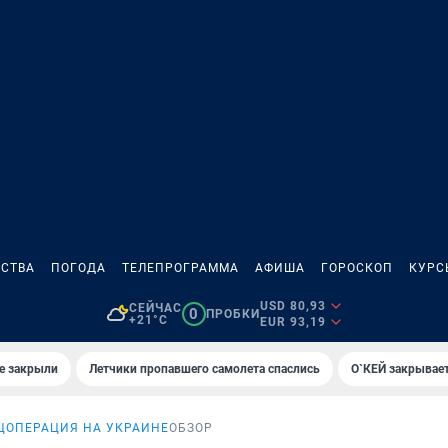
СТВА
ПОГОДА
ТЕЛЕПРОГРАММА
АФИША
ГОРОСКОП
КУРС
USD 80,93
СЕЙЧАС
0
ПРОБКИ
+21°C
EUR 93,19
е закрыли
Летчики пропавшего самолета спаслись
О`КЕЙ закрывает
ЦОПЕРАЦИЯ НА УКРАИНЕ
ОБЗОР