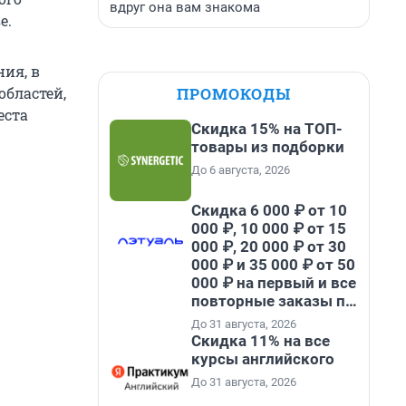
вдруг она вам знакома
е.
ния, в
ПРОМОКОДЫ
областей,
еста
Скидка 15% на ТОП-
товары из подборки
До 6 августа, 2026
Скидка 6 000 ₽ от 10
000 ₽, 10 000 ₽ от 15
000 ₽, 20 000 ₽ от 30
000 ₽ и 35 000 ₽ от 50
000 ₽ на первый и все
повторные заказы по
промокоду НАБЕРИ
До 31 августа, 2026
Скидка 11% на все
курсы английского
До 31 августа, 2026