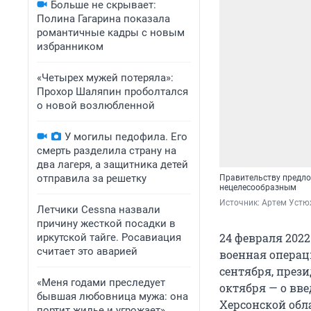
Больше не скрывает:
Полина Гагарина показала
романтичные кадры с новым
избранником
«Четырех мужей потеряла»:
Прохор Шаляпин проболтался
о новой возлюбленной
У могилы педофила. Его
смерть разделила страну на
два лагеря, а защитника детей
отправила за решетку
Правительству предлож
нецелесообразным
Источник: 
Артем Устю
Летчики Cessna назвали
причину жесткой посадки в
24 февраля 202
иркутской тайге. Росавиация
считает это аварией
военная операц
сентября, прези
«Меня годами преследует
октября — о вв
бывшая любовница мужа: она
Херсонской обл
портит жилье и угрожает».