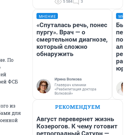
5 584
3
МНЕНИЕ
МНЕНИ
«Спуталась речь, понес
Был до
пургу». Врач — о
пенси
смертельном диагнозе,
повис
который сложно
алиме
обнаружить
реаль
е. По
разбо
о
юрист
ней
Ирина Волкова
зей ФСБ
Главврач клиники
«Реабилитация доктора
Волковой»
ого из
РЕКОМЕНДУЕМ
бами для
Август перевернет жизнь
военной
Козерогов. К чему готовит
ретроградный Сатурн —