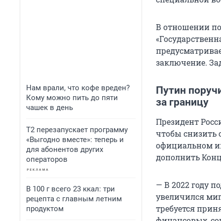
В отношении по
«Государственн
предусматривае
заключение. За
Нам врали, что кофе вреден?
Путин поруч
Кому можно пить до пяти
за границу
чашек в день
Президент Росс
Т2 перезапускает программу
чтобы снизить 
«Выгодно вместе»: теперь и
официальном ин
для абонентов других
дополнить Кон
операторов
— В 2022 году 
В 100 г всего 23 ккал: три
увеличился миг
рецепта с главным летним
требуется прин
продуктом
финансовых, со