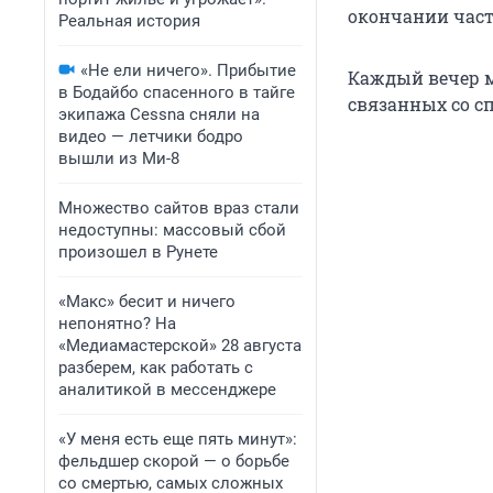
окончании час
Реальная история
«Не ели ничего». Прибытие
Каждый вечер м
в Бодайбо спасенного в тайге
связанных со с
экипажа Cessna сняли на
видео — летчики бодро
вышли из Ми-8
Множество сайтов враз стали
недоступны: массовый сбой
произошел в Рунете
«Макс» бесит и ничего
непонятно? На
«Медиамастерской» 28 августа
разберем, как работать с
аналитикой в мессенджере
«У меня есть еще пять минут»:
фельдшер скорой — о борьбе
со смертью, самых сложных