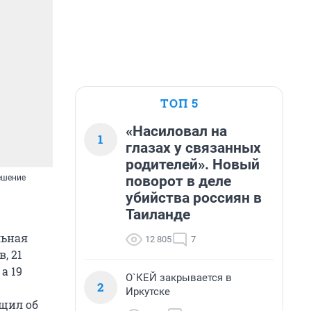
ТОП 5
«Насиловал на
1
глазах у связанных
родителей». Новый
поворот в деле
ешение
убийства россиян в
Таиланде
льная
12 805
7
, 21
а 19
О`КЕЙ закрывается в
2
Иркутске
бщил об