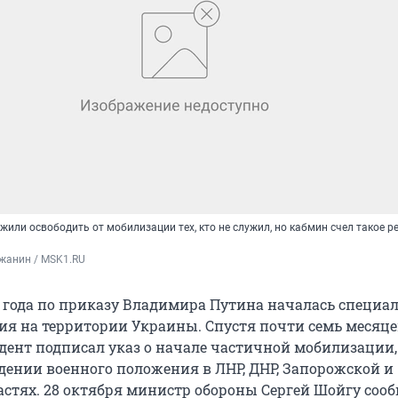
или освободить от мобилизации тех, кто не служил, но кабмин счел такое р
жанин / MSK1.RU
2 года по приказу Владимира Путина началась специа
ия на территории Украины. Спустя почти семь месяцев
дент подписал указ о начале частичной мобилизации, 
едении военного положения в ЛНР, ДНР, Запорожской и
астях. 28 октября министр обороны Сергей Шойгу соо