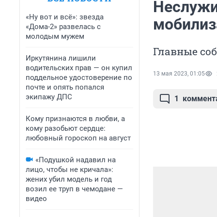
Неслужи
«Ну вот и всё»: звезда
мобилиз
«Дома-2» развелась с
молодым мужем
Главные соб
Иркутянина лишили
водительских прав — он купил
13 мая 2023, 01:05
поддельное удостоверение по
почте и опять попался
экипажу ДПС
1
коммент
Кому признаются в любви, а
кому разобьют сердце:
любовный гороскоп на август
«Подушкой надавил на
лицо, чтобы не кричала»:
жених убил модель и год
возил ее труп в чемодане —
видео