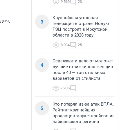
9 569
23
Крупнейшая угольная
дня,
3
генерация в стране. Новую
ТЭЦ построят в Иркутской
области в 2028 году
8 034
25
Освежают и делают моложе:
4
лучшие стрижки для женщин
после 40 — топ стильных
вариантов от стилиста
7 936
1
Кто потерял из-за атак БПЛА.
5
Рейтинг крупнейших
продавцов маркетплейсов из
Байкальского региона