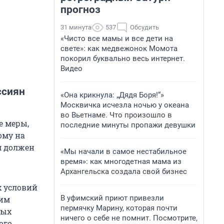
прогноз
31 минута
537
Обсудить
«Чисто все мамы и все дети на
свете»: как медвежонок Момота
покорил буквально весь интернет.
Видео
ссиян
«Она крикнула: „Дядя Боря!“»
Москвичка исчезла ночью у океана
во Вьетнаме. Что произошло в
е меры,
последние минуты пропажи девушки
ому на
м должен
«Мы начали в самое нестабильное
время»: как многодетная мама из
Архангельска создала свой бизнес
х условий
В уфимский приют привезли
тим
пермячку Марину, которая почти
ных
ничего о себе не помнит. Посмотрите,
ого