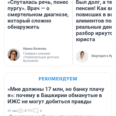
«Спуталась речь, понес
Был долг, а те
пургу». Врач — о
пенсия! Как вм
смертельном диагнозе,
повисших в во
который сложно
алиментов пол
обнаружить
реальные день
разбор иркутск
юриста
Ирина Волкова
Главврач клиники
Маргарита Яро
«Реабилитация доктора
Волковой»
РЕКОМЕНДУЕМ
«Мне должны 17 млн, но банку плачу
я»: почему в Башкирии обманутые в
ИЖС не могут добиться правды
21 час
8 711
4