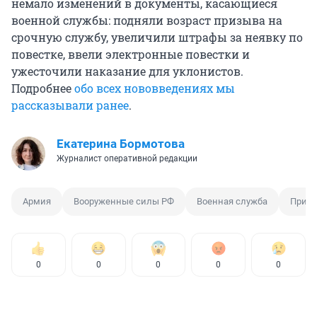
немало изменений в документы, касающиеся
военной службы: подняли возраст призыва на
срочную службу, увеличили штрафы за неявку по
повестке, ввели электронные повестки и
ужесточили наказание для уклонистов.
Подробнее
обо всех нововведениях мы
рассказывали ранее
.
Екатерина Бормотова
Журналист оперативной редакции
Армия
Вооруженные силы РФ
Военная служба
Призы
0
0
0
0
0