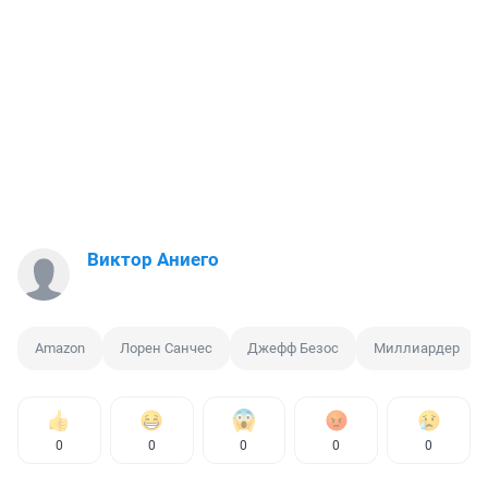
Виктор Аниего
Amazon
Лорен Санчес
Джефф Безос
Миллиардер
0
0
0
0
0