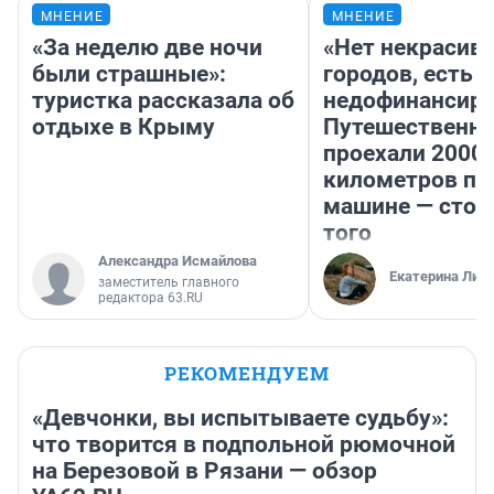
МНЕНИЕ
МНЕНИЕ
«За неделю две ночи
«Нет некрасив
были страшные»:
городов, есть
туристка рассказала об
недофинансиро
отдыхе в Крыму
Путешественн
проехали 2000
километров по 
машине — стои
того
Александра Исмайлова
Екатерина Лит
заместитель главного
редактора 63.RU
РЕКОМЕНДУЕМ
«Девчонки, вы испытываете судьбу»:
что творится в подпольной рюмочной
на Березовой в Рязани — обзор