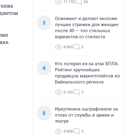
11 152
24
ртаниа
 цветом
Освежают и делают моложе:
3
лучшие стрижки для женщин
после 40 — топ стильных
емя
вариантов от стилиста
нке.
8 863
2
Кто потерял из-за атак БПЛА.
4
Рейтинг крупнейших
продавцов маркетплейсов из
Байкальского региона
6 160
3
Иркутянина оштрафовали за
5
отказ от службы в армии и
театре
4 898
3