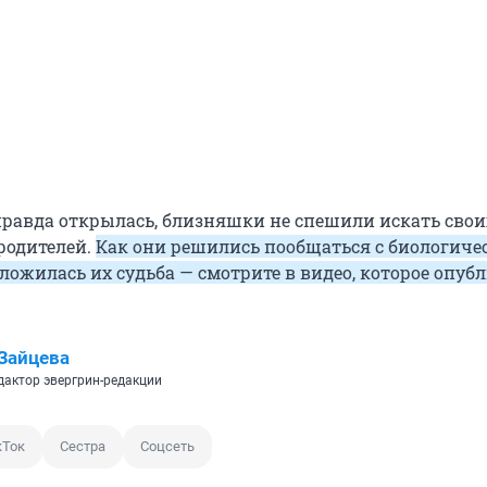
 правда открылась, близняшки не спешили искать свои
родителей.
Как они решились пообщаться с биологиче
ложилась их судьба — смотрите в видео, которое опуб
Зайцева
дактор эвергрин-редакции
кТок
Сестра
Соцсеть