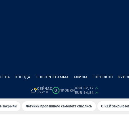
СТВА
ПОГОДА
ТЕЛЕПРОГРАММА
АФИША
ГОРОСКОП
КУРС
USD 82,17
СЕЙЧАС
0
ПРОБКИ
+22°C
EUR 94,84
е закрыли
Летчики пропавшего самолета спаслись
О`КЕЙ закрывает