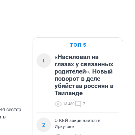
ТОП 5
«Насиловал на
1
глазах у связанных
родителей». Новый
поворот в деле
убийства россиян в
Таиланде
13 480
7
ия сестер
и в
О`КЕЙ закрывается в
2
Иркутске