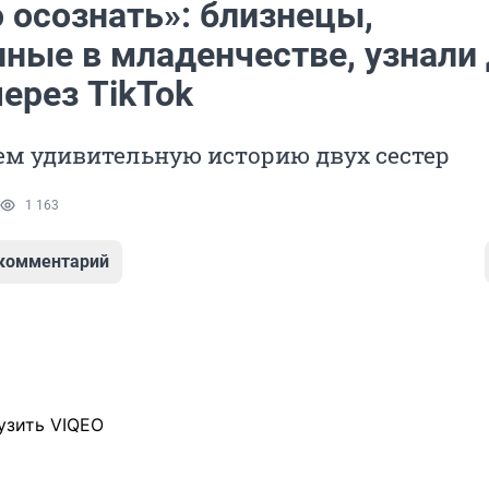
 осознать»: близнецы,
нные в младенчестве, узнали 
через TikTok
ем удивительную историю двух сестер
1 163
 комментарий
узить VIQEO