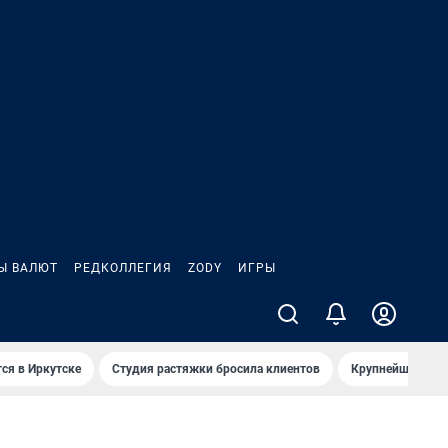
Ы ВАЛЮТ
РЕДКОЛЛЕГИЯ
ZODY
ИГРЫ
ся в Иркутске
Студия растяжки бросила клиентов
Крупнейшие про