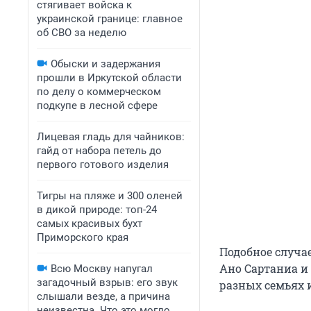
стягивает войска к
украинской границе: главное
об СВО за неделю
Обыски и задержания
прошли в Иркутской области
по делу о коммерческом
подкупе в лесной сфере
Лицевая гладь для чайников:
гайд от набора петель до
первого готового изделия
Тигры на пляже и 300 оленей
в дикой природе: топ-24
самых красивых бухт
Приморского края
Подобное случае
Ано Сартаниа и 
Всю Москву напугал
загадочный взрыв: его звук
разных семьях и
слышали везде, а причина
неизвестна. Что это могло