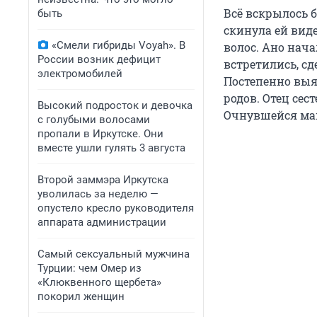
Всё вскрылось б
быть
скинула ей виде
«Смели гибриды Voyah». В
волос. Ано нач
России возник дефицит
встретились, с
электромобилей
Постепенно выяс
родов. Отец сес
Высокий подросток и девочка
Очнувшейся мам
с голубыми волосами
пропали в Иркутске. Они
вместе ушли гулять 3 августа
Второй заммэра Иркутска
уволилась за неделю —
опустело кресло руководителя
аппарата администрации
Самый сексуальный мужчина
Турции: чем Омер из
«Клюквенного щербета»
покорил женщин