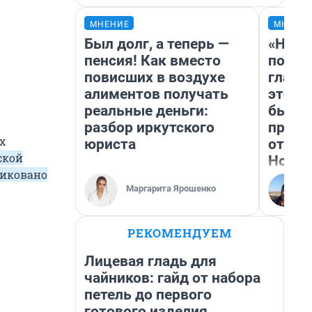
МНЕНИЕ
МНЕНИ
Был долг, а теперь —
«Нико
пенсия! Как вместо
побед
повисших в воздухе
главн
алиментов получать
этого
реальные деньги:
бьет 
разбор иркутского
прока
х
юриста
отзыв
ской
Нолан
ликовано
Маргарита Ярошенко
РЕКОМЕНДУЕМ
Лицевая гладь для
чайников: гайд от набора
петель до первого
готового изделия