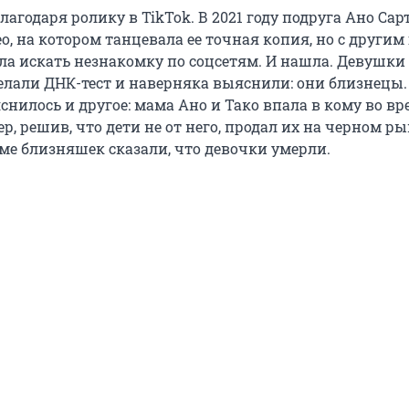
лагодаря ролику в TikTok. В 2021 году подруга Ано Са
о, на котором танцевала ее точная копия, но с другим
ала искать незнакомку по соцсетям. И нашла. Девушки
делали ДНК-тест и наверняка выяснили: они близнецы.
нилось и другое: мама Ано и Тако впала в кому во вр
тер, решив, что дети не от него, продал их на черном ры
е близняшек сказали, что девочки умерли.