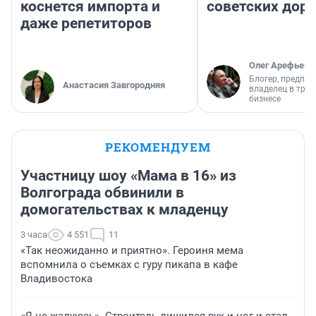
коснется импорта и
советских доро
даже репетиторов
Олег Арефьев
Блогер, предпри
Анастасия Завгородняя
владелец в тра
бизнесе
РЕКОМЕНДУЕМ
Участницу шоу «Мама в 16» из
Волгограда обвинили в
домогательствах к младенцу
3 часа
4 551
11
«Так неожиданно и приятно». Героиня мема
вспомнила о съемках с гуру пикапа в кафе
Владивостока