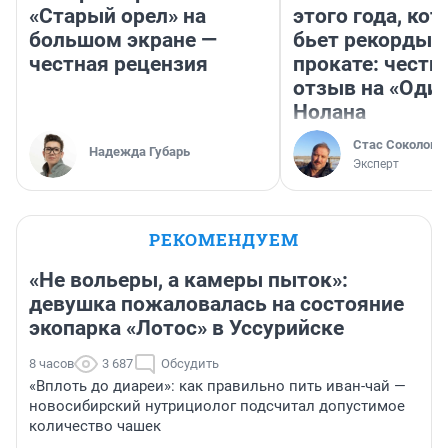
«Старый орел» на
этого года, ко
большом экране —
бьет рекорды 
честная рецензия
прокате: честн
отзыв на «Оди
Нолана
Стас Соколов
Надежда Губарь
Эксперт
РЕКОМЕНДУЕМ
«Не вольеры, а камеры пыток»:
девушка пожаловалась на состояние
экопарка «Лотос» в Уссурийске
8 часов
3 687
Обсудить
«Вплоть до диареи»: как правильно пить иван-чай —
новосибирский нутрициолог подсчитал допустимое
количество чашек