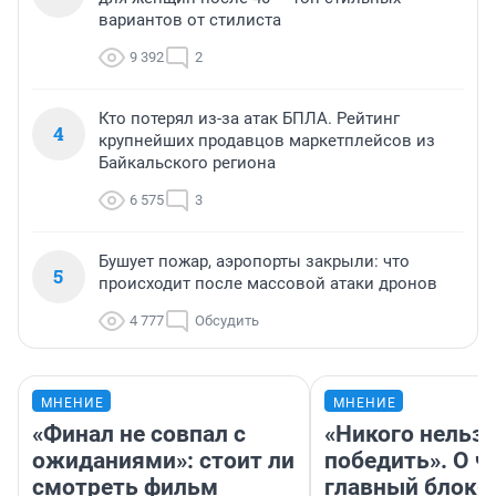
вариантов от стилиста
9 392
2
Кто потерял из-за атак БПЛА. Рейтинг
4
крупнейших продавцов маркетплейсов из
Байкальского региона
6 575
3
Бушует пожар, аэропорты закрыли: что
5
происходит после массовой атаки дронов
4 777
Обсудить
МНЕНИЕ
МНЕНИЕ
«Финал не совпал с
«Никого нельз
ожиданиями»: стоит ли
победить». О ч
смотреть фильм
главный блокб