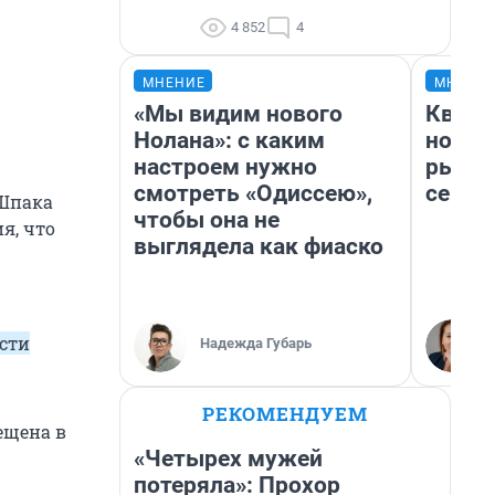
4 852
4
МНЕНИЕ
МНЕНИ
«Мы видим нового
Кварт
Нолана»: с каким
но де
настроем нужно
рынок
смотреть «Одиссею»,
сейча
 Шпака
чтобы она не
я, что
выглядела как фиаско
сти
Надежда Губарь
РЕКОМЕНДУЕМ
ещена в
«Четырех мужей
потеряла»: Прохор