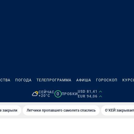
СТВА
ПОГОДА
ТЕЛЕПРОГРАММА
АФИША
ГОРОСКОП
КУРС
USD 81,41
СЕЙЧАС
0
ПРОБКИ
+20°C
EUR 94,06
е закрыли
Летчики пропавшего самолета спаслись
О`КЕЙ закрывает