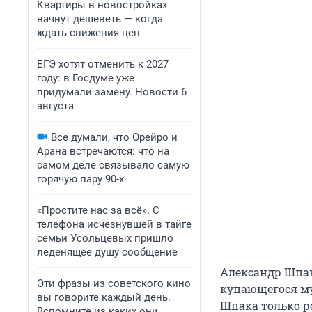
Квартиры в новостройках
начнут дешеветь — когда
ждать снижения цен
ЕГЭ хотят отменить к 2027
году: в Госдуме уже
придумали замену. Новости 6
августа
Все думали, что Орейро и
Арана встречаются: что на
самом деле связывало самую
горячую пару 90-х
«Простите нас за всё». С
телефона исчезнувшей в тайге
семьи Усольцевых пришло
леденящее душу сообщение
Александр Шпак 
Эти фразы из советского кино
купающегося му
вы говорите каждый день.
Шпака только р
Вспомните из каких они