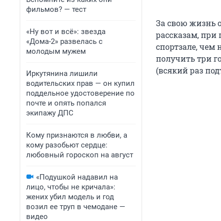
фильмов? — тест
За свою жизнь о
«Ну вот и всё»: звезда
рассказам, при
«Дома-2» развелась с
спортзале, чем 
молодым мужем
получить три г
(всякий раз под
Иркутянина лишили
водительских прав — он купил
поддельное удостоверение по
почте и опять попался
экипажу ДПС
Кому признаются в любви, а
кому разобьют сердце:
любовный гороскоп на август
«Подушкой надавил на
лицо, чтобы не кричала»:
жених убил модель и год
возил ее труп в чемодане —
видео