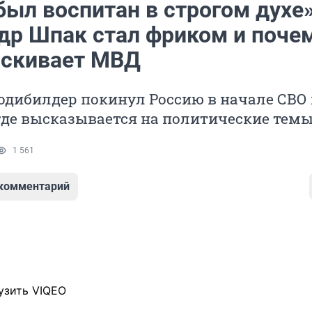
ыл воспитан в строгом духе»
др Шпак стал фриком и поче
ыскивает МВД
одибилдер покинул Россию в начале СВО 
 где высказывается на политические тем
1 561
 комментарий
узить VIQEO