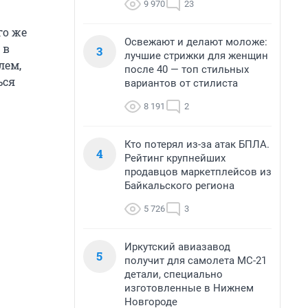
9 970
23
го же
Освежают и делают моложе:
 в
3
лучшие стрижки для женщин
лем,
после 40 — топ стильных
ься
вариантов от стилиста
8 191
2
Кто потерял из-за атак БПЛА.
4
Рейтинг крупнейших
продавцов маркетплейсов из
Байкальского региона
5 726
3
Иркутский авиазавод
5
получит для самолета МС-21
детали, специально
изготовленные в Нижнем
Новгороде