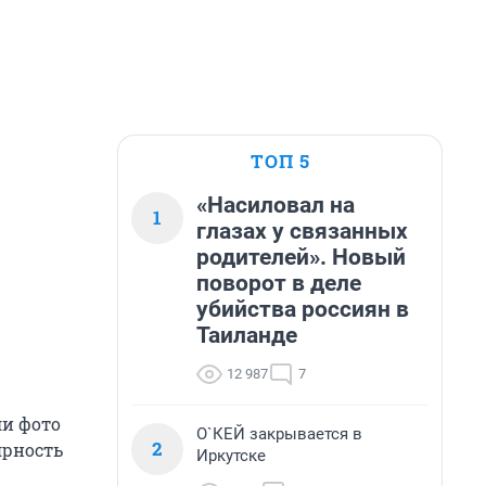
ТОП 5
«Насиловал на
1
глазах у связанных
родителей». Новый
поворот в деле
убийства россиян в
Таиланде
12 987
7
ли фото
О`КЕЙ закрывается в
2
ярность
Иркутске