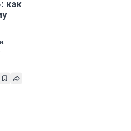
: как
му
и
ы