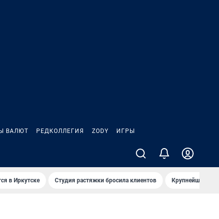
Ы ВАЛЮТ
РЕДКОЛЛЕГИЯ
ZODY
ИГРЫ
ся в Иркутске
Студия растяжки бросила клиентов
Крупнейшие про