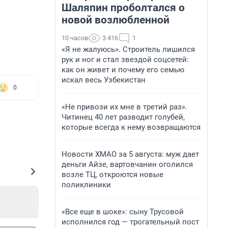
Шаляпин проболтался о
новой возлюбленной
10 часов
3 416
1
«Я не жалуюсь». Строитель лишился
рук и ног и стал звездой соцсетей:
как он живет и почему его семью
искал весь Узбекистан
0
«Не привози их мне в третий раз».
Читинец 40 лет разводит голубей,
которые всегда к нему возвращаются
Новости ХМАО за 5 августа: муж дает
деньги Айзе, вартовчанин оголился
возле ТЦ, откроются новые
поликлиники
«Все еще в шоке»: сыну Трусовой
исполнился год — трогательный пост