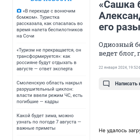
«Сашка б
«В переходе с вонючим
Алексан
бомжом». Туристка
рассказала, как спасалась во
его раз
время налета беспилотников
на Сочи
Одиозный б
«Туризм не прекращается, он
ведет блог,
трансформируется»: как
россияне будут отдыхать в
22 января 2024, 19:52
августе — ответ эксперта
Смоленскую область накрыл
Написать
разрушительный циклон:
власти ввели режим ЧС, есть
погибшие — кадры
Какой будет зима, можно
узнать по погоде 7 августа —
важные приметы
Не удалось загр