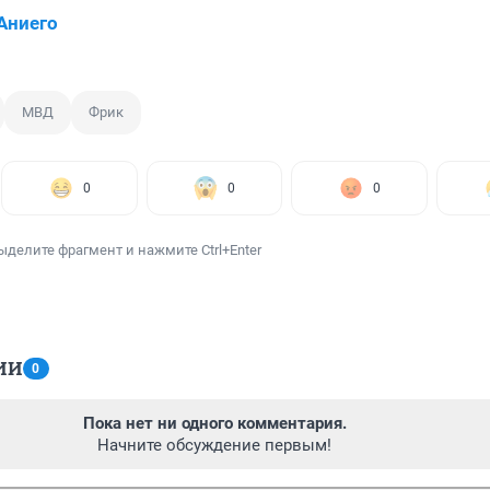
Аниего
МВД
Фрик
0
0
0
ыделите фрагмент и нажмите Ctrl+Enter
ИИ
0
Пока нет ни одного комментария.
Начните обсуждение первым!