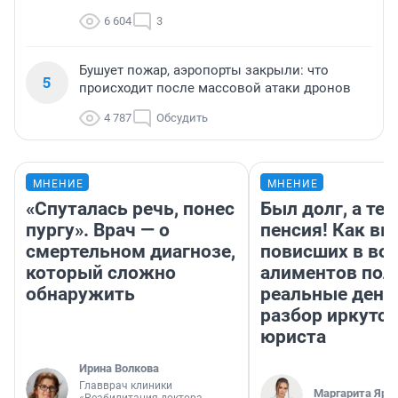
6 604
3
Бушует пожар, аэропорты закрыли: что
5
происходит после массовой атаки дронов
4 787
Обсудить
МНЕНИЕ
МНЕНИЕ
«Спуталась речь, понес
Был долг, а те
пургу». Врач — о
пенсия! Как вм
смертельном диагнозе,
повисших в во
который сложно
алиментов пол
обнаружить
реальные день
разбор иркутск
юриста
Ирина Волкова
Главврач клиники
Маргарита Яро
«Реабилитация доктора