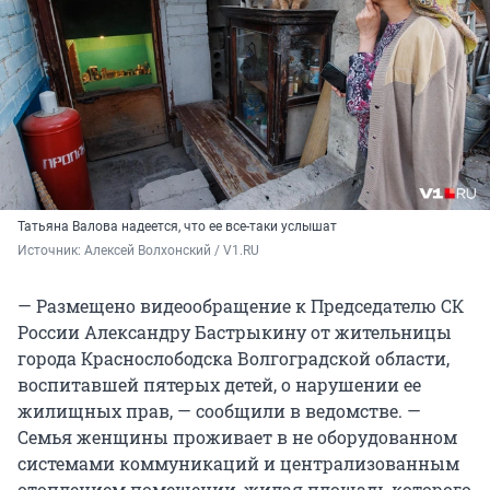
Татьяна Валова надеется, что ее все-таки услышат
Источник: 
Алексей Волхонский / V1.RU
— Размещено видеообращение к Председателю СК
России Александру Бастрыкину от жительницы
города Краснослободска Волгоградской области,
воспитавшей пятерых детей, о нарушении ее
жилищных прав, — сообщили в ведомстве. —
Семья женщины проживает в не оборудованном
системами коммуникаций и централизованным
отоплением помещении, жилая площадь которого