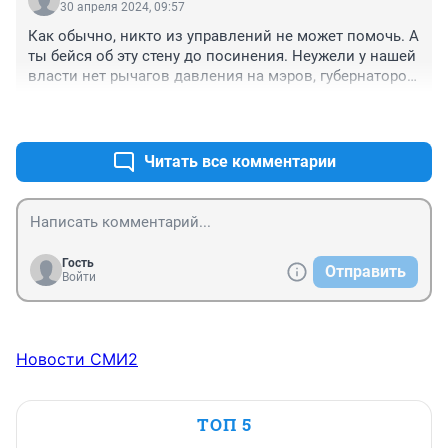
30 апреля 2024, 09:57
Как обычно, никто из управлений не может помочь. А 
ты бейся об эту стену до посинения. Неужели у нашей 
власти нет рычагов давления на мэров, губернаторов 
и т.п. . Я думаю таких мэров, губернаторов, и 
+0
–0
остальных власть имущих нужно в зону СВО на 
передок, пусть там нас защищают.
Читать все комментарии
Гость
Отправить
Войти
Новости СМИ2
ТОП 5