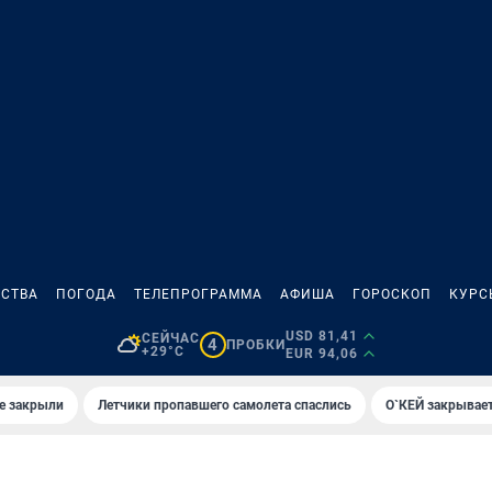
СТВА
ПОГОДА
ТЕЛЕПРОГРАММА
АФИША
ГОРОСКОП
КУРС
USD 81,41
СЕЙЧАС
4
ПРОБКИ
+29°C
EUR 94,06
е закрыли
Летчики пропавшего самолета спаслись
О`КЕЙ закрывает