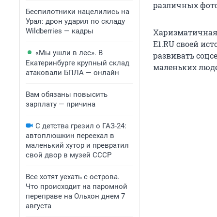
различных фото
Беспилотники нацелились на
Урал: дрон ударил по складу
Wildberries — кадры
Харизматичная 
E1.RU своей ист
«Мы ушли в лес». В
развивать соцс
Екатеринбурге крупный склад
маленьких люде
атаковали БПЛА — онлайн
Вам обязаны повысить
зарплату — причина
С детства грезил о ГАЗ-24:
автоплюшкин переехал в
маленький хутор и превратил
свой двор в музей СССР
Все хотят уехать с острова.
Что происходит на паромной
переправе на Ольхон днем 7
августа