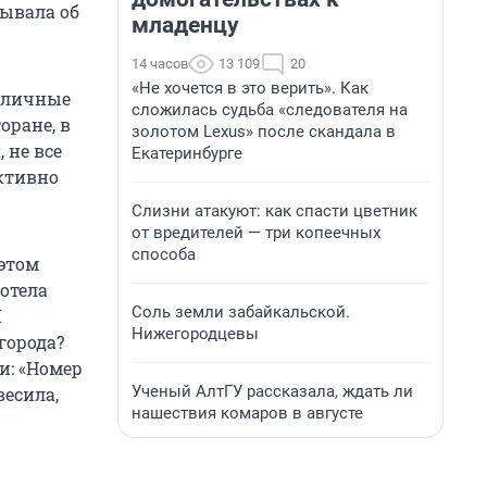
зывала об
младенцу
14 часов
13 109
20
«Не хочется в это верить». Как
азличные
сложилась судьба «следователя на
оране, в
золотом Lexus» после скандала в
 не все
Екатеринбурге
активно
Слизни атакуют: как спасти цветник
от вредителей — три копеечных
способа
 этом
хотела
Соль земли забайкальской.
Я
Нижегородцевы
города?
и: «Номер
Ученый АлтГУ рассказала, ждать ли
весила,
нашествия комаров в августе