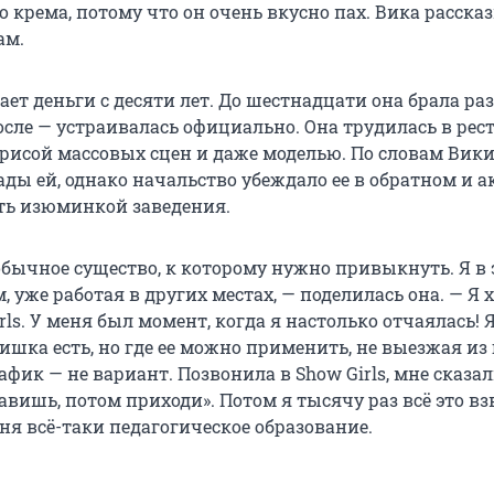
 крема, потому что он очень вкусно пах. Вика расска
ам.
ает деньги с десяти лет. До шестнадцати она брала р
осле — устраивалась официально. Она трудилась в рест
рисой массовых сцен и даже моделью. По словам Вики,
ады ей, однако начальство убеждало ее в обратном и 
ть изюминкой заведения.
обычное существо, к которому нужно привыкнуть. Я в
, уже работая в других местах, — поделилась она. — Я 
rls. У меня был момент, когда я настолько отчаялась! 
ишка есть, но где ее можно применить, не выезжая из 
фик — не вариант. Позвонила в Show Girls, мне сказал
авишь, потом приходи». Потом я тысячу раз всё это вз
ня всё-таки педагогическое образование.