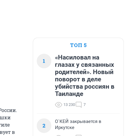
ТОП 5
«Насиловал на
1
глазах у связанных
родителей». Новый
поворот в деле
убийства россиян в
Таиланде
13 230
7
России.
вушки
О`КЕЙ закрывается в
тиле
2
Иркутске
вует в