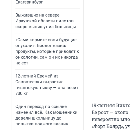
Екатеринбург
Выживших на севере
Иркутской области пилотов
скоро выпишут из больницы
«Сами кормите свои будущие
опухоли». Биолог назвал
продукты, которые приводят к
онкологии, сам он их никогда
не ест
12-летний Еремей из
Савватеевки вырастил
гигантскую тыкву — она весит
730 кг
19-летняя Викт
Один переход по ссылке
Ее рост — около
изменил всё. Как мошенники
довели школьницу до
невероятно мног
попытки поджога здания
«Форт Боярд», у