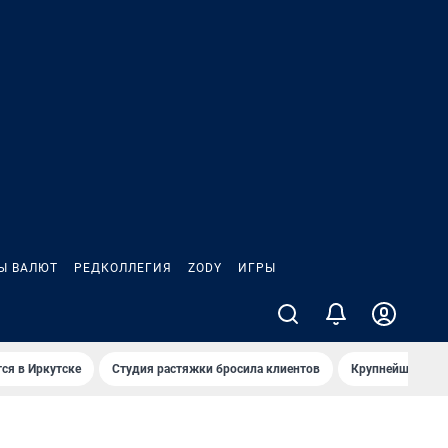
Ы ВАЛЮТ
РЕДКОЛЛЕГИЯ
ZODY
ИГРЫ
ся в Иркутске
Студия растяжки бросила клиентов
Крупнейшие про