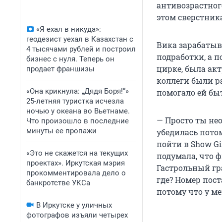
антивозрастного
этом сверстник
«Я ехал в никуда»:
геодезист уехал в Казахстан с
Вика зарабатыв
4 тысячами рублей и построил
подработки, а п
бизнес с нуля. Теперь он
цирке, была акт
продает франшизы
коллеги были р
«Она крикнула: „Дядя Боря!“»
помогало ей бы
25-летняя туристка исчезла
ночью у океана во Вьетнаме.
— Просто ты не
Что произошло в последние
минуты ее пропажи
убедилась потом
пойти в Show Gi
«Это не скажется на текущих
подумала, что ф
проектах». Иркутская мэрия
Гастрольный гра
прокомментировала дело о
где? Номер пост
банкротстве УКСа
потому что у ме
В Иркутске у уличных
фотографов изъяли четырех