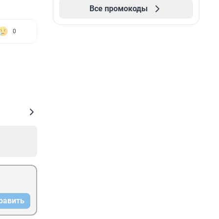
Все промокоды
0
равить