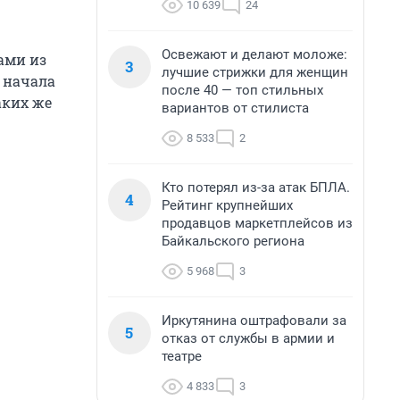
10 639
24
Освежают и делают моложе:
ами из
3
лучшие стрижки для женщин
, начала
после 40 — топ стильных
аких же
вариантов от стилиста
8 533
2
Кто потерял из-за атак БПЛА.
4
Рейтинг крупнейших
продавцов маркетплейсов из
Байкальского региона
5 968
3
Иркутянина оштрафовали за
5
отказ от службы в армии и
театре
4 833
3