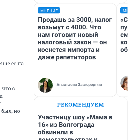
МНЕНИЕ
МНЕНИ
Продашь за 3000, налог
«Спут
возьмут с 4000. Что
пургу»
нам готовит новый
смерт
налоговый закон — он
котор
коснется импорта и
обнар
даже репетиторов
ыше ее на
Анастасия Завгородняя
 что с
ии
к
РЕКОМЕНДУЕМ
 был, но
Участницу шоу «Мама в
16» из Волгограда
обвинили в
домогательствах к