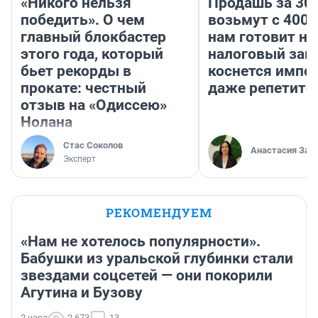
«Никого нельзя
Продашь за 300
победить». О чем
возьмут с 4000
главный блокбастер
нам готовит н
этого года, который
налоговый зако
бьет рекорды в
коснется импор
прокате: честный
даже репетито
отзыв на «Одиссею»
Нолана
Стас Соколов
Анастасия Зав
Эксперт
РЕКОМЕНДУЕМ
«Нам не хотелось популярности».
Бабушки из уральской глубинки стали
звездами соцсетей — они покорили
Агутина и Бузову
2 часа
2 673
13