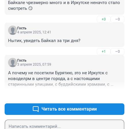
Байкале чрезмерно много и в Иркутске неначто стало 
смотреть 😏
+3
–0
Гость
4 апреля 2025, 12:41
Нытик, увидеть Байкал за три дня?
+1
–0
Гость
3 апреля 2025, 07:59
А почему не посетили Бурятию, это не Иркутск с 
новоделрм в центре города, а с настоящими 
старинными улицами, с буддийскими храмами, с 
прекрасной национальной кухней, очень 
+6
–3
экзотический регион России?
Читать все комментарии