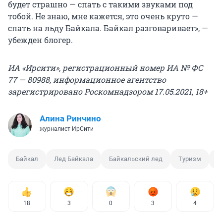
будет страшно — спать с такими звуками под
тобой. Не знаю, мне кажется, это очень круто —
спать на льду Байкала. Байкал разговаривает», —
убежден блогер.
ИА «Ирсити», регистрационный номер ИА № ФС
77 — 80988, информационное агентство
зарегистрировано Роскомнадзором 17.05.2021, 18+
Алина Ринчино
журналист ИрСити
Байкал
Лед Байкала
Байкальский лед
Туризм
Л
18
3
0
3
4