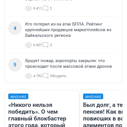
9 411
2
Кто потерял из-за атак БПЛА. Рейтинг
4
крупнейших продавцов маркетплейсов из
Байкальского региона
6 607
3
Бушует пожар, аэропорты закрыли: что
5
происходит после массовой атаки дронов
4 792
Обсудить
МНЕНИЕ
МНЕНИЕ
«Никого нельзя
Был долг, а те
победить». О чем
пенсия! Как вм
главный блокбастер
повисших в во
этого года, который
алиментов пол