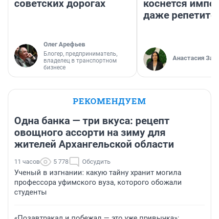
советских дорогах
коснется импор
даже репетито
Олег Арефьев
Блогер, предприниматель,
Анастасия Зав
владелец в транспортном
бизнесе
РЕКОМЕНДУЕМ
Одна банка — три вкуса: рецепт
овощного ассорти на зиму для
жителей Архангельской области
11 часов
5 778
Обсудить
Ученый в изгнании: какую тайну хранит могила
профессора уфимского вуза, которого обожали
студенты
«Позавтракал и побежал — это уже привычка»: