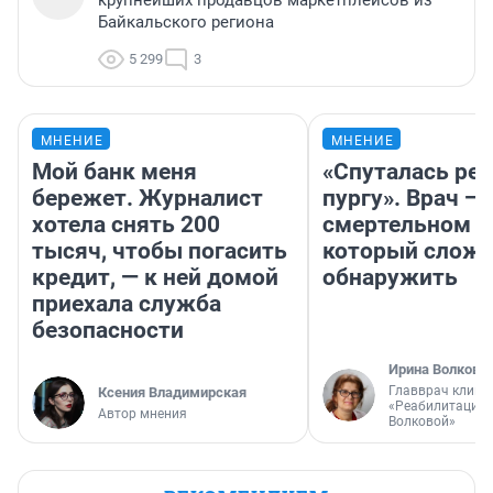
крупнейших продавцов маркетплейсов из
Байкальского региона
5 299
3
МНЕНИЕ
МНЕНИЕ
Мой банк меня
«Спуталась реч
бережет. Журналист
пургу». Врач — 
хотела снять 200
смертельном д
тысяч, чтобы погасить
который слож
кредит, — к ней домой
обнаружить
приехала служба
безопасности
Ирина Волкова
Главврач клини
Ксения Владимирская
«Реабилитация 
Автор мнения
Волковой»