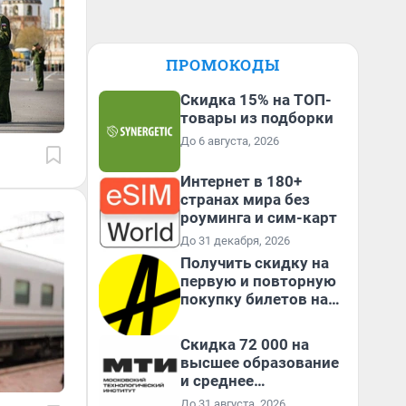
ПРОМОКОДЫ
Скидка 15% на ТОП-
товары из подборки
До 6 августа, 2026
Интернет в 180+
странах мира без
роуминга и сим-карт
До 31 декабря, 2026
Получить скидку на
первую и повторную
покупку билетов на
Яндекс Афише
Скидка 72 000 на
высшее образование
и среднее
специальное
До 31 августа, 2026