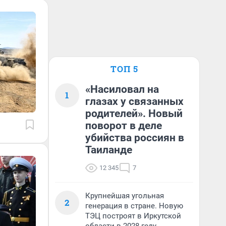
ТОП 5
«Насиловал на
1
глазах у связанных
родителей». Новый
поворот в деле
убийства россиян в
Таиланде
12 345
7
Крупнейшая угольная
2
генерация в стране. Новую
ТЭЦ построят в Иркутской