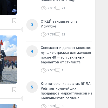
области в 2028 году
7 807
21
О`КЕЙ закрывается в
3
Иркутске
7 738
22
Освежают и делают моложе:
4
лучшие стрижки для женщин
после 40 — топ стильных
вариантов от стилиста
7 557
1
Кто потерял из-за атак БПЛА.
5
Рейтинг крупнейших
продавцов маркетплейсов из
Байкальского региона
5 333
3