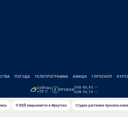
СТВА
ПОГОДА
ТЕЛЕПРОГРАММА
АФИША
ГОРОСКОП
КУРС
USD 80,93
СЕЙЧАС
2
ПРОБКИ
+28°C
EUR 93,19
лись
О`КЕЙ закрывается в Иркутске
Студия растяжки бросила клие