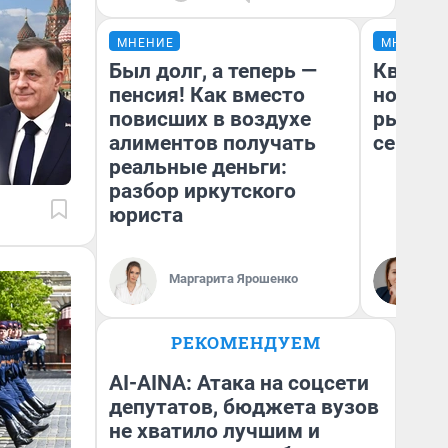
МНЕНИЕ
МНЕНИЕ
Был долг, а теперь —
Кварти
пенсия! Как вместо
но деш
повисших в воздухе
рынок 
алиментов получать
сейчас
реальные деньги:
разбор иркутского
юриста
Ек
Маргарита Ярошенко
ди
не
РЕКОМЕНДУЕМ
AI-AINA: Атака на соцсети
депутатов, бюджета вузов
не хватило лучшим и