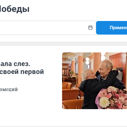
 Победы
Примен
ала слез.
 своей первой
и эмоций