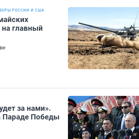
ВОРЫ РОССИИ И США
 майских
 на главный
ве
удет за нами».
а Параде Победы