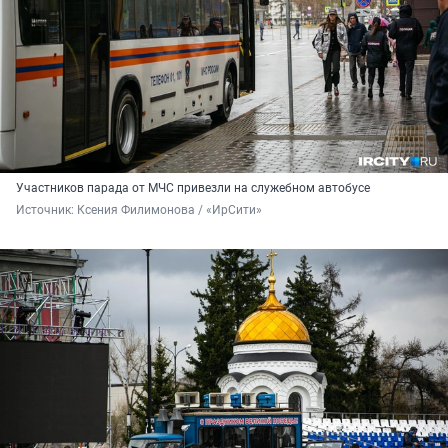
Участников парада от МЧС привезли на служебном автобусе
Источник: 
Ксения Филимонова / «ИрСити»