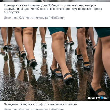
Еще один важный символ Дня Победы — копия знамени, которое
водрузили на здание Рейхстага. Его также пронесут во время парада
в Иркутске
Источник: 
Ксения Филимонова / «ИрСити»
От одного взгляда на это фото становится холодно
Источник: 
Ксения Филимонова / «ИрСити»