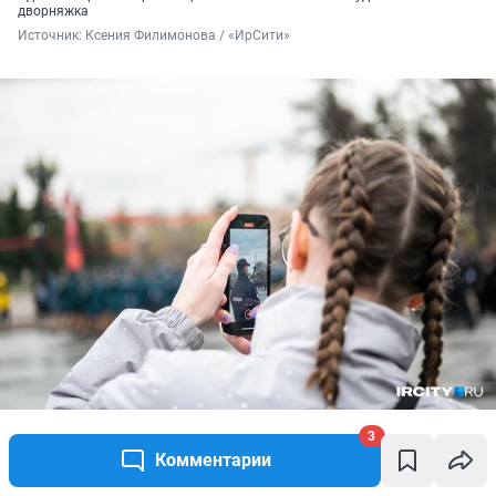
дворняжка
Источник: 
Ксения Филимонова / «ИрСити»
Фото на память
3
Источник: 
Ксения Филимонова / «ИрСити»
Комментарии