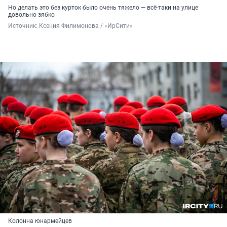
Но делать это без курток было очень тяжело — всё-таки на улице
довольно зябко
Источник: 
Ксения Филимонова / «ИрСити»
Колонна юнармейцев