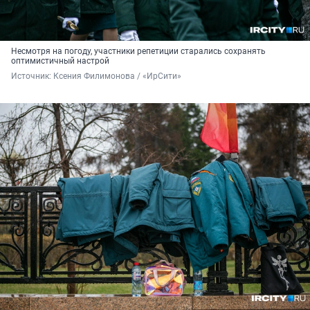
Несмотря на погоду, участники репетиции старались сохранять
оптимистичный настрой
Источник: 
Ксения Филимонова / «ИрСити»