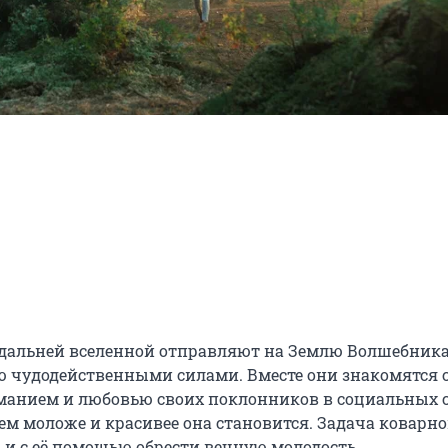
дальней вселенной отправляют на Землю Волшебника.
ю чудодейственными силами. Вместе они знакомятся с
манием и любовью своих поклонников в социальных се
ем моложе и красивее она становится. Задача коварно
и с её помощью обрести вечную молодость.