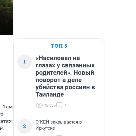
ТОП 5
«Насиловал на
1
глазах у связанных
родителей». Новый
поворот в деле
убийства россиян в
Таиланде
13 535
7
 Там 
о 
тях: 
О`КЕЙ закрывается в
2
й 
Иркутске