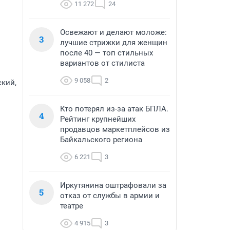
11 272
24
Освежают и делают моложе:
3
лучшие стрижки для женщин
после 40 — топ стильных
вариантов от стилиста
9 058
2
ский,
Кто потерял из-за атак БПЛА.
4
Рейтинг крупнейших
продавцов маркетплейсов из
Байкальского региона
6 221
3
Иркутянина оштрафовали за
5
отказ от службы в армии и
театре
4 915
3