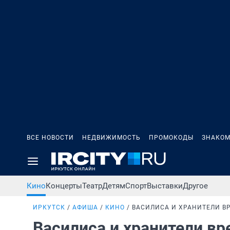
ВСЕ НОВОСТИ
НЕДВИЖИМОСТЬ
ПРОМОКОДЫ
ЗНАКОМ
Кино
Концерты
Театр
Детям
Спорт
Выставки
Другое
ИРКУТСК
АФИША
КИНО
ВАСИЛИСА И ХРАНИТЕЛИ В
Василиса и хранители в