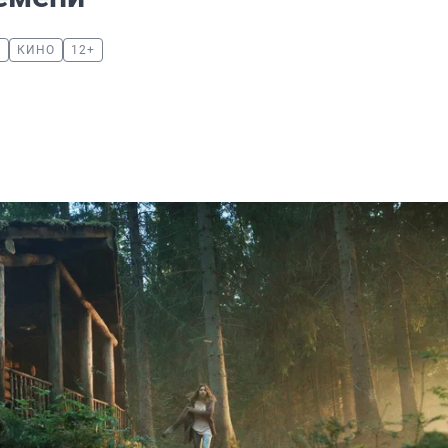
М
КИНО
12+