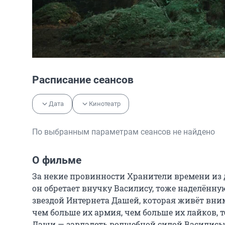
Расписание сеансов
Дата
Кинотеатр
По выбранным параметрам сеансов не найдено
О фильме
За некие провинности Хранители времени из 
он обретает внучку Василису, тоже наделённу
звездой Интернета Дашей, которая живёт вни
чем больше их армия, чем больше их лайков, т
Даши — завладеть волшебной силой Василисы 