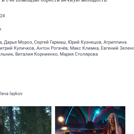
024
н
 Дарья Мороз, Сергей Гармаш, Юрий Кузнецов, Агриппина
итрий Куличков, Антон Рогачёв, Макс Климка, Евгений Зелен
льник, Виталия Корниенко, Мария Столярова
oleva laykov