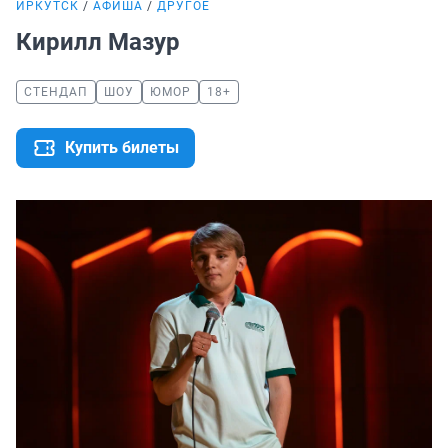
ИРКУТСК
АФИША
ДРУГОЕ
Кирилл Мазур
СТЕНДАП
ШОУ
ЮМОР
18+
Купить билеты