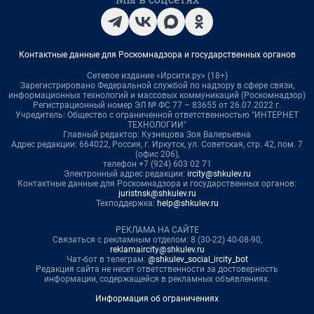
Контактные данные для Роскомнадзора и государственных органов
Сетевое издание «Ирсити.ру» (18+)
Зарегистрировано Федеральной службой по надзору в сфере связи,
информационных технологий и массовых коммуникаций (Роскомнадзор)
Регистрационный номер ЭЛ № ФС 77 – 83655 от 26.07.2022 г.
Учредитель: Общество с ограниченной ответственностью "ИНТЕРНЕТ
ТЕХНОЛОГИИ"
Главный редактор: Кузнецова Зоя Валерьевна
Адрес редакции: 664022, Россия, г. Иркутск, ул. Советская, стр. 42, пом. 7
(офис 206),
телефон +7 (924) 603 02 71
Электронный адрес редакции:
ircity@shkulev.ru
Контактные данные для Роскомнадзора и государственных органов:
juristnsk@shkulev.ru
Техподдержка:
help@shkulev.ru
РЕКЛАМА НА САЙТЕ
Связаться с рекламным отделом: 8 (30-22) 40-08-90,
reklamaircity@shkulev.ru
Чат-бот в телеграм:
@shkulev_social_ircity_bot
Редакция сайта не несет ответственности за достоверность
информации, содержащейся в рекламных объявлениях.
Информация об ограничениях