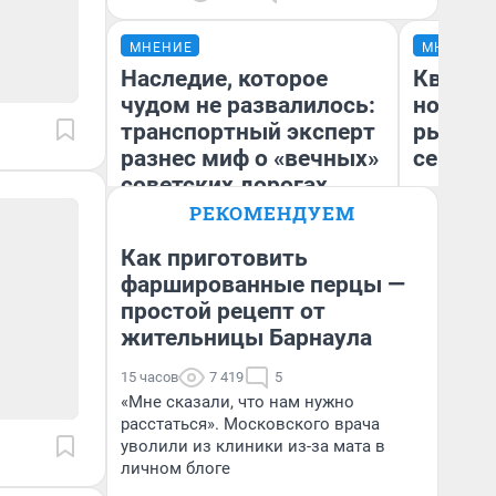
МНЕНИЕ
МНЕНИЕ
Наследие, которое
Кварти
чудом не развалилось:
но деш
транспортный эксперт
рынок 
разнес миф о «вечных»
сейчас
советских дорогах
РЕКОМЕНДУЕМ
Как приготовить
Олег Арефьев
фаршированные перцы —
Ек
Блогер, предприниматель,
простой рецепт от
владелец в транспортном
ди
бизнесе
не
жительницы Барнаула
15 часов
7 419
5
«Мне сказали, что нам нужно
расстаться». Московского врача
уволили из клиники из-за мата в
личном блоге