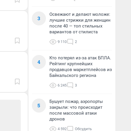
Освежают и делают моложе:
3
лучшие стрижки для женщин
после 40 — топ стильных
вариантов от стилиста
9 110
2
Кто потерял из-за атак БПЛА.
4
Рейтинг крупнейших
продавцов маркетплейсов из
Байкальского региона
6 245
3
Бушует пожар, аэропорты
5
закрыли: что происходит
после массовой атаки
дронов
4 592
Обсудить