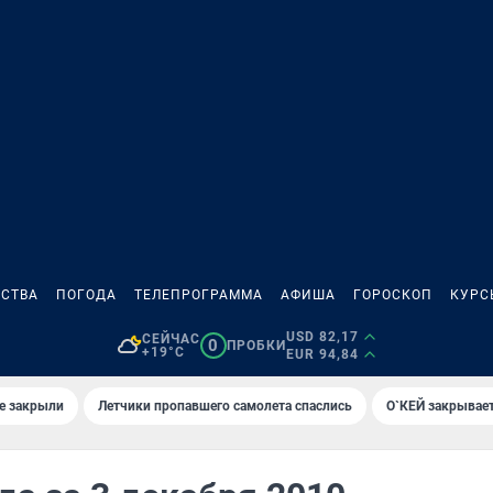
СТВА
ПОГОДА
ТЕЛЕПРОГРАММА
АФИША
ГОРОСКОП
КУРС
USD 82,17
СЕЙЧАС
0
ПРОБКИ
+19°C
EUR 94,84
е закрыли
Летчики пропавшего самолета спаслись
О`КЕЙ закрывает