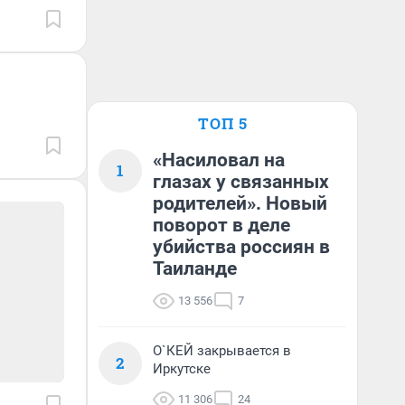
ТОП 5
«Насиловал на
1
глазах у связанных
родителей». Новый
поворот в деле
убийства россиян в
Таиланде
13 556
7
О`КЕЙ закрывается в
2
Иркутске
11 306
24