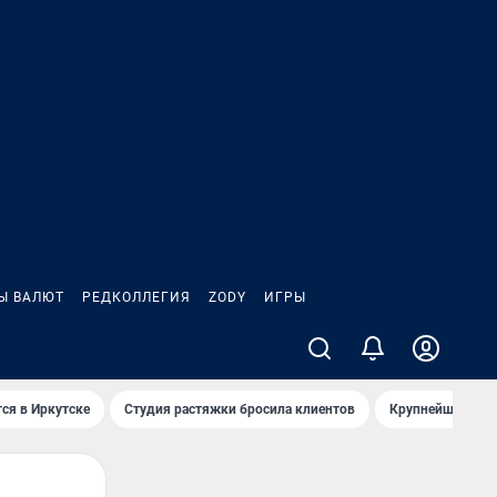
Ы ВАЛЮТ
РЕДКОЛЛЕГИЯ
ZODY
ИГРЫ
ся в Иркутске
Студия растяжки бросила клиентов
Крупнейшие про