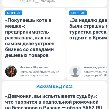
4 901
Обсудить
МНЕНИЕ
МНЕНИЕ
«Покупаешь кота в
«За неделю две
мешке»:
были страшные
предприниматель
туристка расска
рассказала, как на
отдыхе в Крым
самом деле устроен
бизнес со складами
дешевых товаров
Наталья Шорохова
Александра Исм
Открыла кофейную точку на
заместитель глав
деньги соцразвития
редактора 63.RU
РЕКОМЕНДУЕМ
«Девчонки, вы испытываете судьбу»:
что творится в подпольной рюмочной
на Березовой в Рязани — обзор YA62.RU