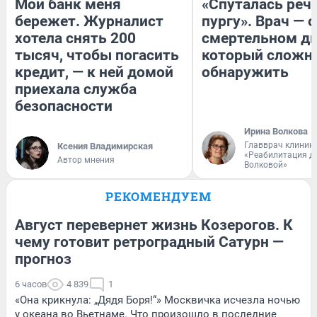
Мой банк меня
«Спуталась речь
бережет. Журналист
пургу». Врач — о
хотела снять 200
смертельном ди
тысяч, чтобы погасить
который сложн
кредит, — к ней домой
обнаружить
приехала служба
безопасности
Ирина Волкова
Главврач клиник
Ксения Владимирская
«Реабилитация д
Автор мнения
Волковой»
РЕКОМЕНДУЕМ
Август перевернет жизнь Козерогов. К
чему готовит ретроградный Сатурн —
прогноз
6 часов
4 839
1
«Она крикнула: „Дядя Боря!“» Москвичка исчезла ночью
у океана во Вьетнаме. Что произошло в последние