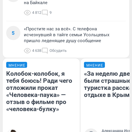
на Байкале
4 812
9
«Простите нас за всё». С телефона
5
исчезнувшей в тайге семьи Усольцевых
пришло леденящее душу сообщение
4 638
Обсудить
МНЕНИЕ
МНЕНИЕ
Колобок-колобок, я
«За неделю две
тебя боюсь! Ради чего
были страшные
отложили прокат
туристка расска
«Человека-паука» —
отдыхе в Крым
отзыв о фильме про
«человека-булку»
Александра Исм