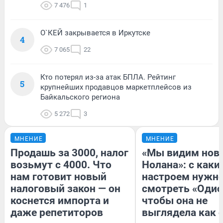
7 476
1
О`КЕЙ закрывается в Иркутске
4
7 065
22
Кто потерял из-за атак БПЛА. Рейтинг
5
крупнейших продавцов маркетплейсов из
Байкальского региона
5 272
3
МНЕНИЕ
МНЕНИЕ
Продашь за 3000, налог
«Мы видим нов
возьмут с 4000. Что
Нолана»: с каки
нам готовит новый
настроем нужн
налоговый закон — он
смотреть «Одис
коснется импорта и
чтобы она не
даже репетиторов
выглядела как 