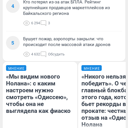
Кто потерял из-за атак БПЛА. Рейтинг
4
крупнейших продавцов маркетплейсов из
Байкальского региона
6 294
3
Бушует пожар, аэропорты закрыли: что
5
происходит после массовой атаки дронов
4 632
Обсудить
МНЕНИЕ
МНЕНИЕ
«Мы видим нового
«Никого нельзя
Нолана»: с каким
победить». О ч
настроем нужно
главный блокба
смотреть «Одиссею»,
этого года, кот
чтобы она не
бьет рекорды в
выглядела как фиаско
прокате: честн
отзыв на «Одис
Нолана