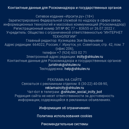
Контактные данные для Роскомнадзора и государственных органов
Сетевое издание «Ирсити.ру» (18+)
Зарегистрировано Федеральной службой по надзору в сфере связи,
информационных технологий и массовых коммуникаций (Роскомнадзор)
Регистрационный номер ЭЛ № ФС 77 – 83655 от 26.07.2022 г.
Учредитель: Общество с ограниченной ответственностью "ИНТЕРНЕТ
ТЕХНОЛОГИИ"
Главный редактор: Кузнецова Зоя Валерьевна
Адрес редакции: 664022, Россия, г. Иркутск, ул. Советская, стр. 42, пом. 7
(офис 206),
телефон +7 (924) 603 02 71
Электронный адрес редакции:
ircity@shkulev.ru
Контактные данные для Роскомнадзора и государственных органов:
juristnsk@shkulev.ru
Техподдержка:
help@shkulev.ru
РЕКЛАМА НА САЙТЕ
Связаться с рекламным отделом: 8 (30-22) 40-08-90,
reklamaircity@shkulev.ru
Чат-бот в телеграм:
@shkulev_social_ircity_bot
Редакция сайта не несет ответственности за достоверность
информации, содержащейся в рекламных объявлениях.
Информация об ограничениях
Политика использования cookies
Рекомендательные системы