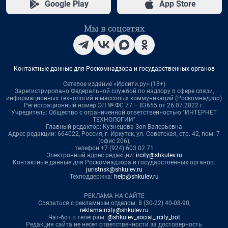
Google Play
App Store
Мы в соцсетях
Контактные данные для Роскомнадзора и государственных органов
Сетевое издание «Ирсити.ру» (18+)
Зарегистрировано Федеральной службой по надзору в сфере связи,
информационных технологий и массовых коммуникаций (Роскомнадзор)
Регистрационный номер ЭЛ № ФС 77 – 83655 от 26.07.2022 г.
Учредитель: Общество с ограниченной ответственностью "ИНТЕРНЕТ
ТЕХНОЛОГИИ"
Главный редактор: Кузнецова Зоя Валерьевна
Адрес редакции: 664022, Россия, г. Иркутск, ул. Советская, стр. 42, пом. 7
(офис 206),
телефон +7 (924) 603 02 71
Электронный адрес редакции:
ircity@shkulev.ru
Контактные данные для Роскомнадзора и государственных органов:
juristnsk@shkulev.ru
Техподдержка:
help@shkulev.ru
РЕКЛАМА НА САЙТЕ
Связаться с рекламным отделом: 8 (30-22) 40-08-90,
reklamaircity@shkulev.ru
Чат-бот в телеграм:
@shkulev_social_ircity_bot
Редакция сайта не несет ответственности за достоверность