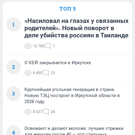
ТОП 5
«Насиловал на глазах у связанных
1
родителей». Новый поворот в
деле убийства россиян в Таиланде
12 785
7
О`КЕЙ закрывается в Иркутске
2
9 495
23
Крупнейшая угольная генерация в стране.
3
Новую ТЭЦ построят в Иркутской области в
2028 году
8 027
24
Освежают и делают моложе: лучшие стрижки
4
для женщин после 40 — топ стильных