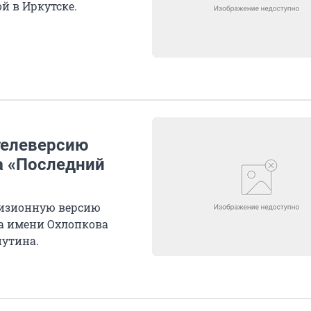
й в Иркутске.
телеверсию
а «Последний
евизионную версию
ра имени Охлопкова
путина.