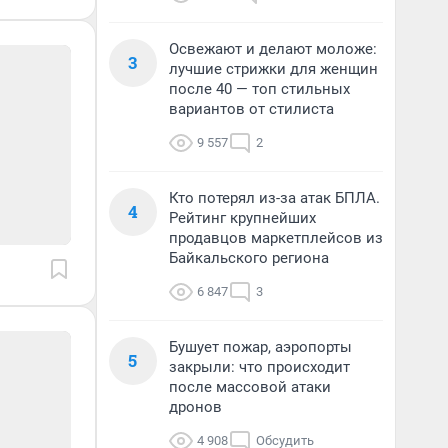
Освежают и делают моложе:
3
лучшие стрижки для женщин
после 40 — топ стильных
вариантов от стилиста
9 557
2
Кто потерял из-за атак БПЛА.
4
Рейтинг крупнейших
продавцов маркетплейсов из
Байкальского региона
6 847
3
Бушует пожар, аэропорты
5
закрыли: что происходит
после массовой атаки
дронов
4 908
Обсудить