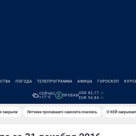
СТВА
ПОГОДА
ТЕЛЕПРОГРАММА
АФИША
ГОРОСКОП
КУРС
USD 82,17
СЕЙЧАС
2
ПРОБКИ
+17°C
EUR 94,84
е закрыли
Летчики пропавшего самолета спаслись
О`КЕЙ закрывает