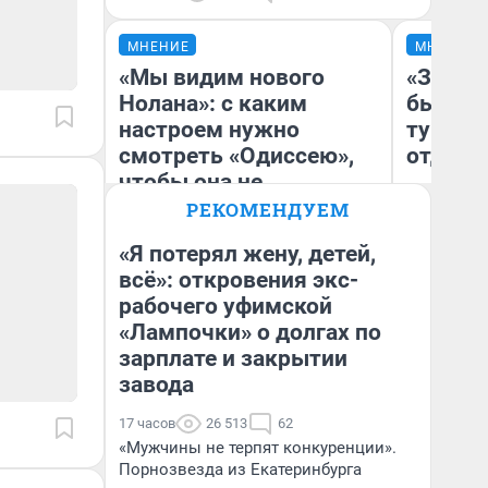
МНЕНИЕ
МНЕНИЕ
«Мы видим нового
«За не
Нолана»: с каким
были с
настроем нужно
турист
смотреть «Одиссею»,
отдыхе
чтобы она не
выглядела как фиаско
РЕКОМЕНДУЕМ
«Я потерял жену, детей,
всё»: откровения экс-
Ал
рабочего уфимской
Надежда Губарь
за
ре
«Лампочки» о долгах по
зарплате и закрытии
завода
17 часов
26 513
62
«Мужчины не терпят конкуренции».
Порнозвезда из Екатеринбурга