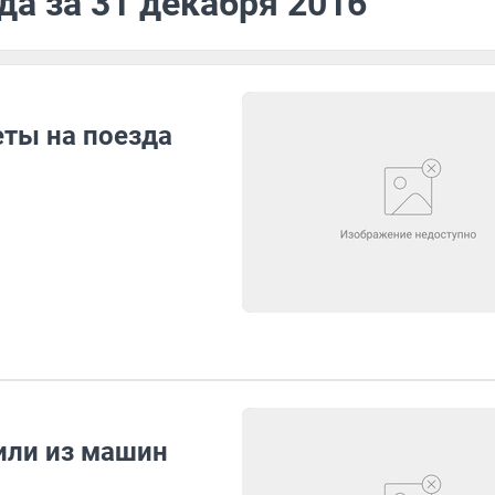
да за 31 декабря 2016
еты на поезда
или из машин