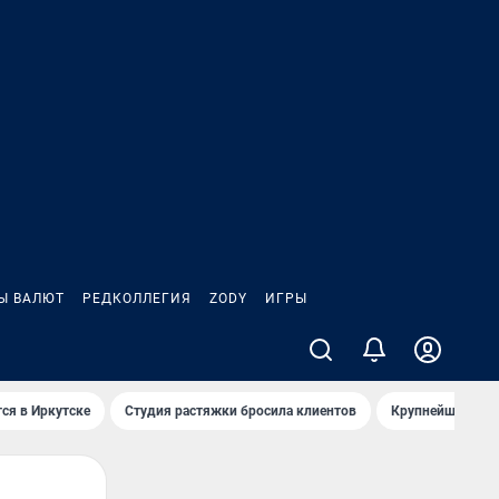
Ы ВАЛЮТ
РЕДКОЛЛЕГИЯ
ZODY
ИГРЫ
ся в Иркутске
Студия растяжки бросила клиентов
Крупнейшие про