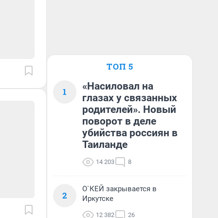
ТОП 5
«Насиловал на
1
глазах у связанных
родителей». Новый
поворот в деле
убийства россиян в
Таиланде
14 203
8
О`КЕЙ закрывается в
2
Иркутске
12 382
26