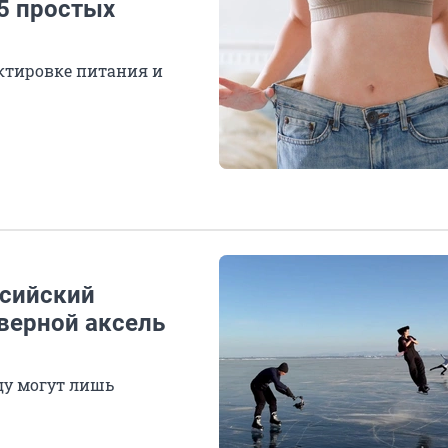
-5 простых
ктировке питания и
ссийский
верной аксель
ду могут лишь