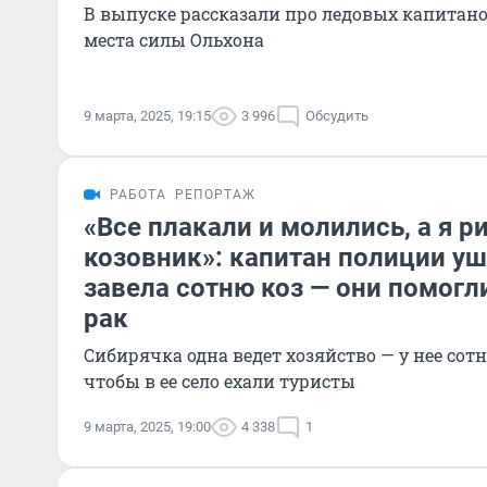
В выпуске рассказали про ледовых капитано
места силы Ольхона
9 марта, 2025, 19:15
3 996
Обсудить
РАБОТА
РЕПОРТАЖ
«Все плакали и молились, а я р
козовник»: капитан полиции у
завела сотню коз — они помогл
рак
Сибирячка одна ведет хозяйство — у нее сотня
чтобы в ее село ехали туристы
9 марта, 2025, 19:00
4 338
1