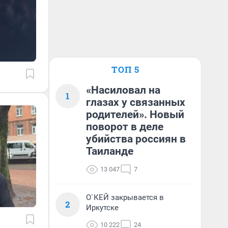
ТОП 5
«Насиловал на
1
глазах у связанных
родителей». Новый
поворот в деле
убийства россиян в
Таиланде
13 047
7
О`КЕЙ закрывается в
2
Иркутске
10 222
24