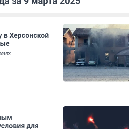
да за 9 марта 2025
у в Херсонской
ные
анях
емым
условия для