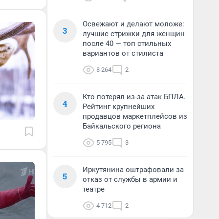
Освежают и делают моложе:
3
лучшие стрижки для женщин
после 40 — топ стильных
вариантов от стилиста
8 264
2
Кто потерял из-за атак БПЛА.
4
Рейтинг крупнейших
продавцов маркетплейсов из
Байкальского региона
5 795
3
Иркутянина оштрафовали за
5
отказ от службы в армии и
театре
4 712
2