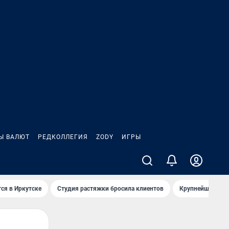
Ы ВАЛЮТ
РЕДКОЛЛЕГИЯ
ZODY
ИГРЫ
ся в Иркутске
Студия растяжки бросила клиентов
Крупнейшие про