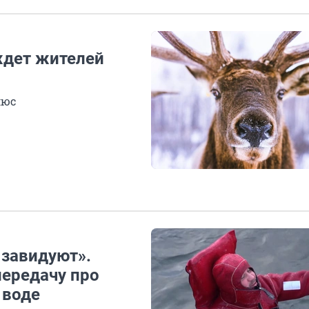
 ждет жителей
люс
 завидуют».
передачу про
 воде