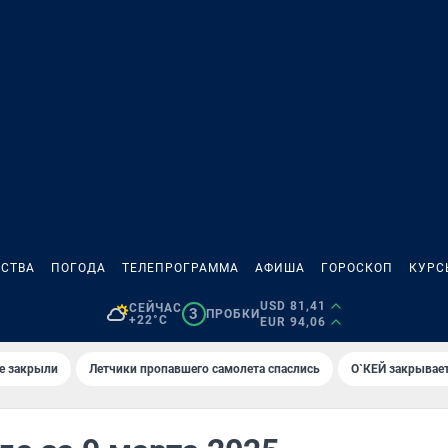
СТВА
ПОГОДА
ТЕЛЕПРОГРАММА
АФИША
ГОРОСКОП
КУРС
USD 81,41
СЕЙЧАС
3
ПРОБКИ
+22°C
EUR 94,06
е закрыли
Летчики пропавшего самолета спаслись
О`КЕЙ закрывает