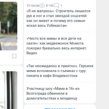
10 часов
8 142
1
«Я не жалуюсь». Строитель лишился
рук и ног и стал звездой соцсетей:
как он живет и почему его семью
искал весь Узбекистан
«Чисто все мамы и все дети на
свете»: как медвежонок Момота
покорил буквально весь интернет.
Видео
«Так неожиданно и приятно». Героиня
мема вспомнила о съемках с гуру
пикапа в кафе Владивостока
Участницу шоу «Мама в 16» из
Волгограда обвинили в
домогательствах к младенцу