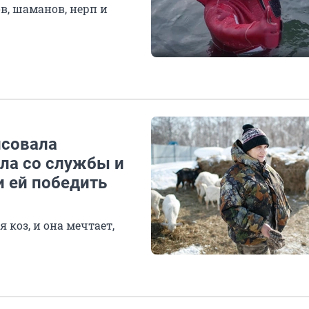
в, шаманов, нерп и
исовала
шла со службы и
и ей победить
 коз, и она мечтает,