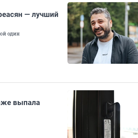
реасян — лучший
ой один
таже выпала