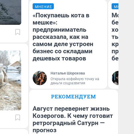
МНЕНИЕ
МНЕНИЕ
«Покупаешь кота в
Мой ба
мешке»:
береже
предприниматель
хотела 
рассказала, как на
тысяч,
самом деле устроен
кредит,
бизнес со складами
приеха
дешевых товаров
безопа
Наталья Шорохова
Кс
Открыла кофейную точку на
Ав
деньги соцразвития
РЕКОМЕНДУЕМ
Август перевернет жизнь
Козерогов. К чему готовит
ретроградный Сатурн —
прогноз