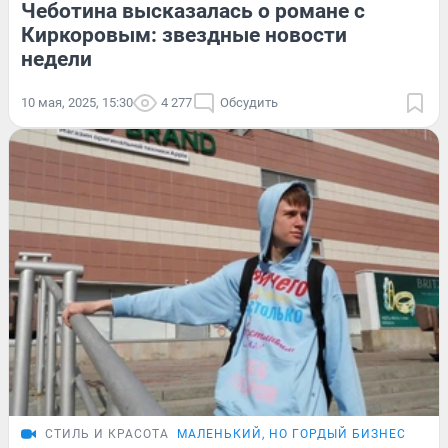
Чеботина высказалась о романе с
Киркоровым: звездные новости
недели
10 мая, 2025, 15:30
4 277
Обсудить
СТИЛЬ И КРАСОТА
МАЛЕНЬКИЙ, НО ГОРДЫЙ БИЗНЕС
ИСТ