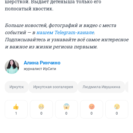
шерсткой. Выдает детеныша только его
полосатый хвостик.
Больше новостей, фотографий и видео с места
событий — в
нашем Telegram-канале
.
Подписывайтесь и узнавайте всё самое интересное
и важное из жизни региона первыми.
Алина Ринчино
журналист ИрСити
Иркутск
Иркутская зоогалерея
Людмила Ивушкина
Х
1
0
0
0
0