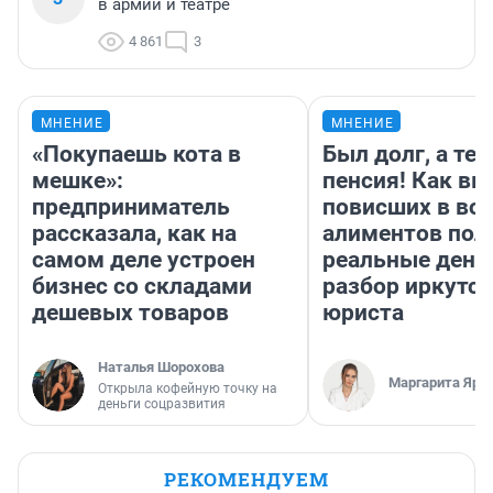
в армии и театре
4 861
3
МНЕНИЕ
МНЕНИЕ
«Покупаешь кота в
Был долг, а те
мешке»:
пенсия! Как вм
предприниматель
повисших в во
рассказала, как на
алиментов пол
самом деле устроен
реальные день
бизнес со складами
разбор иркутск
дешевых товаров
юриста
Наталья Шорохова
Маргарита Яро
Открыла кофейную точку на
деньги соцразвития
РЕКОМЕНДУЕМ