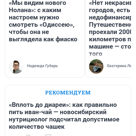
«Мы видим нового
«Нет некрасив
Нолана»: с каким
городов, есть
настроем нужно
недофинансиро
смотреть «Одиссею»,
Путешественн
чтобы она не
проехали 2000
выглядела как фиаско
километров по 
машине — стои
того
Надежда Губарь
Екатерина Лит
РЕКОМЕНДУЕМ
«Вплоть до диареи»: как правильно
пить иван-чай — новосибирский
нутрициолог подсчитал допустимое
количество чашек