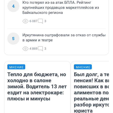
Кто потерял из-за атак БПЛА. Рейтинг
4
крупнейших продавцов маркетплейсов из
Байкальского региона
6 087
3
Иркутянина оштрафовали за отказ от службы
5
в армии и театре
4 869
3
МНЕНИЕ
МНЕНИЕ
Тепло для бюджета, но
Был долг, а те
холодно в салоне
пенсия! Как вм
зимой. Водитель 13 лет
повисших в во
ездит на электрокаре:
алиментов пол
плюсы и минусы
реальные день
разбор иркутск
юриста