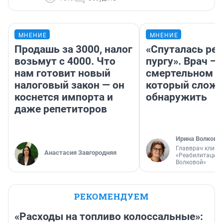
МНЕНИЕ
МНЕНИЕ
Продашь за 3000, налог
«Спуталась реч
возьмут с 4000. Что
пургу». Врач — 
нам готовит новый
смертельном д
налоговый закон — он
который слож
коснется импорта и
обнаружить
даже репетиторов
Ирина Волкова
Главврач клини
Анастасия Завгородняя
«Реабилитация 
Волковой»
РЕКОМЕНДУЕМ
«Расходы на топливо колоссальные»: