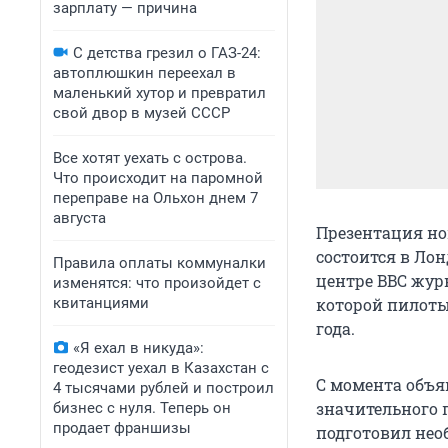
зарплату — причина
С детства грезил о ГАЗ-24:
автоплюшкин переехал в
маленький хутор и превратил
свой двор в музей СССР
Все хотят уехать с острова.
Что происходит на паромной
переправе на Ольхон днем 7
августа
Презентация но
состоится в Лон
Правила оплаты коммуналки
центре BBC жур
изменятся: что произойдет с
квитанциями
которой пилоты 
года.
«Я ехал в никуда»:
геодезист уехал в Казахстан с
С момента объя
4 тысячами рублей и построил
значительного 
бизнес с нуля. Теперь он
продает франшизы
подготовил нео