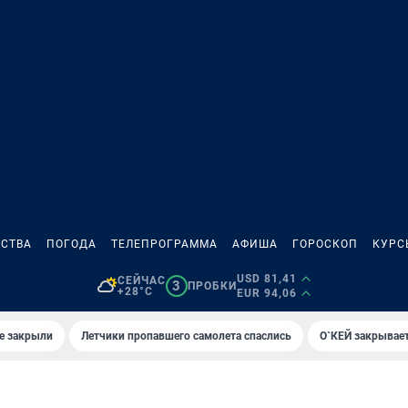
СТВА
ПОГОДА
ТЕЛЕПРОГРАММА
АФИША
ГОРОСКОП
КУРС
USD 81,41
СЕЙЧАС
3
ПРОБКИ
+28°C
EUR 94,06
е закрыли
Летчики пропавшего самолета спаслись
О`КЕЙ закрывает