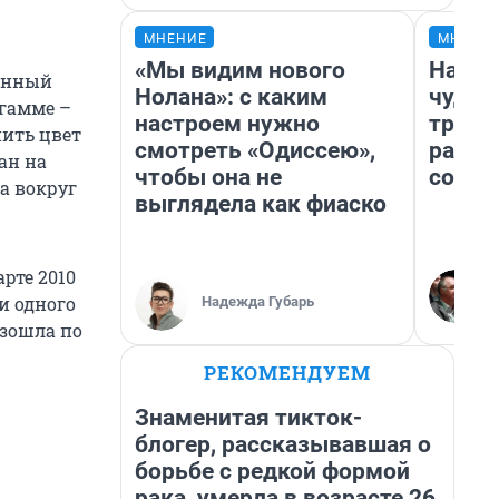
МНЕНИЕ
МНЕНИ
«Мы видим нового
Насле
данный
Нолана»: с каким
чудом
 гамме –
настроем нужно
транс
нить цвет
смотреть «Одиссею»,
разне
ан на
чтобы она не
совет
а вокруг
выглядела как фиаско
рте 2010
и одного
Надежда Губарь
изошла по
РЕКОМЕНДУЕМ
Знаменитая тикток-
блогер, рассказывавшая о
борьбе с редкой формой
рака, умерла в возрасте 26