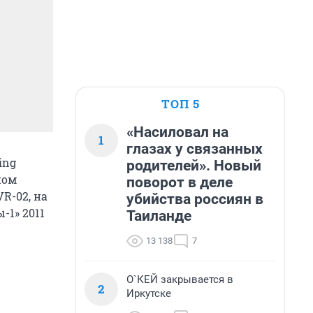
ТОП 5
«Насиловал на
1
глазах у связанных
ing
родителей». Новый
ном
поворот в деле
R-02, на
убийства россиян в
-1» 2011
Таиланде
13 138
7
О`КЕЙ закрывается в
2
Иркутске