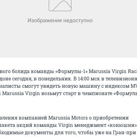
вого болида команды «Формулы-1» Marussia Virgin Rac
доне сегодня, в понедельник. В 14:00 мск в телевизион
налисты смогут увидеть новую машину с индексом MV
Marussia Virgin возьмут старт в чемпионате «Формулы
вления компанией Marussia Motors о приобретении
пакета акций команды Virgin менеджмент «конюшни»
бходимые документы для того, чтобы уже на Гран-при