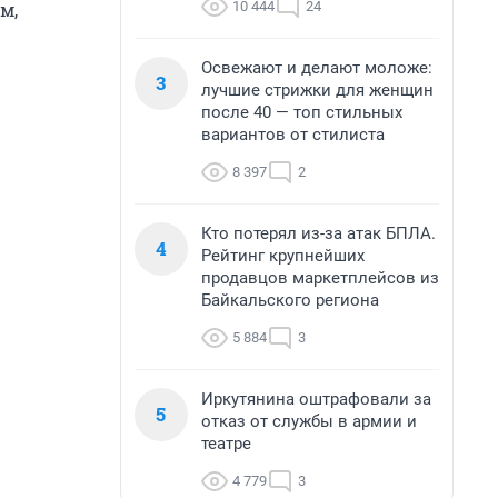
10 444
24
м,
Освежают и делают моложе:
3
лучшие стрижки для женщин
после 40 — топ стильных
вариантов от стилиста
8 397
2
Кто потерял из-за атак БПЛА.
4
Рейтинг крупнейших
продавцов маркетплейсов из
Байкальского региона
5 884
3
Иркутянина оштрафовали за
5
отказ от службы в армии и
театре
4 779
3