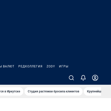
Ы ВАЛЮТ
РЕДКОЛЛЕГИЯ
ZODY
ИГРЫ
ся в Иркутске
Студия растяжки бросила клиентов
Крупнейшие про