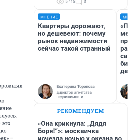
5 415
3
МНЕНИЕ
МНЕНИ
Квартиры дорожают,
«Поку
но дешевеют: почему
мешке
рынок недвижимости
предп
сейчас такой странный
расска
самом
бизне
дешев
дорожных
Екатерина Торопова
директор агентства
недвижимости
ко
вение
РЕКОМЕНДУЕМ
олуось,
«Она крикнула: „Дядя
 это
Боря!“»: москвичка
дко
исчезла ночью у океана во
ек» –