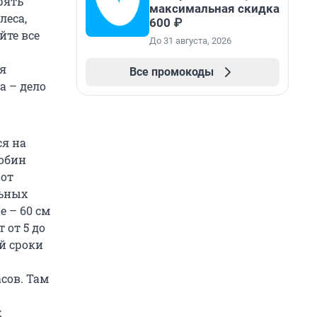
рять
максимальная скидка
леса,
600 ₽
йте все
До 31 августа, 2026
я
Все промокоды
а – дело
ся на
обин
вот
льных
 – 60 см
 от 5 до
ой сроки
сов. Там
х