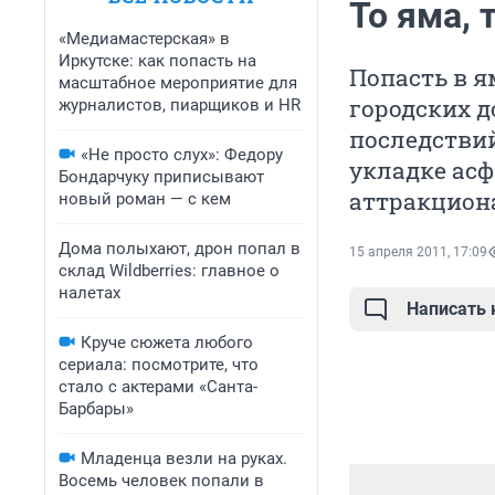
То яма, 
«Медиамастерская» в
Иркутске: как попасть на
Попасть в я
масштабное мероприятие для
городских 
журналистов, пиарщиков и HR
последствий
«Не просто слух»: Федору
укладке асф
Бондарчуку приписывают
аттракциона
новый роман — с кем
Дома полыхают, дрон попал в
15 апреля 2011, 17:09
склад Wildberries: главное о
налетах
Написать
Круче сюжета любого
сериала: посмотрите, что
стало с актерами «Санта-
Барбары»
Младенца везли на руках.
Восемь человек попали в