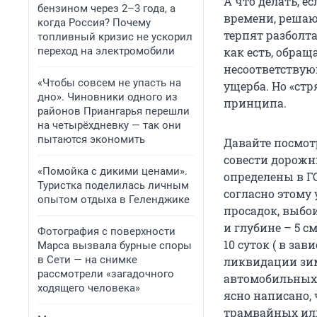
А что делать, е
бензином через 2–3 года, а
времени, решаю
когда Россия? Почему
терпят разболт
топливный кризис не ускорил
переход на электромобили
как есть, обращ
несоответствую
«Чтобы совсем не упасть на
ущерба. Но «ст
дно». Чиновники одного из
принципа.
районов Приангарья перешли
на четырёхдневку — так они
пытаются экономить
Давайте посмот
совести дорожн
«Помойка с дикими ценами».
определены в Г
Туристка поделилась личным
согласно этому
опытом отдыха в Геленджике
просадок, выбо
и глубине – 5 с
Фотография с поверхности
10 суток ( в за
Марса вызвала бурные споры
в Сети — на снимке
ликвидации зим
рассмотрели «загадочного
автомобильных д
ходящего человека»
ясно написано, 
трамвайных или