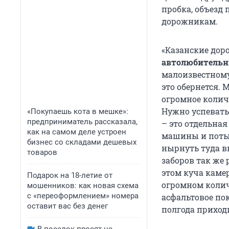
пробка, объезд 
дорожникам.
«Казанские доро
автолюбительн
малоизвестному 
это обернется. 
огромное коли
Нужно успевать
«Покупаешь кота в мешке»:
предприниматель рассказала,
– это отдельная
как на самом деле устроен
машины и потык
бизнес со складами дешевых
нырнуть туда в
товаров
заборов так же
этом куча каме
Подарок на 18-летие от
огромном колич
мошенников: как новая схема
с «переоформлением» номера
асфальтовое пок
оставит вас без денег
полгода приход