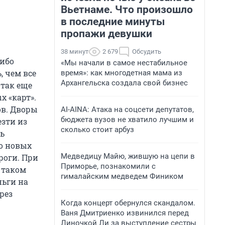
Вьетнаме. Что произошло
в последние минуты
пропажи девушки
38 минут
2 679
Обсудить
либо
«Мы начали в самое нестабильное
, чем все
время»: как многодетная мама из
Архангельска создала свой бизнес
 так еще
 «карт».
ов. Дворы
AI-AINA: Атака на соцсети депутатов,
бюджета вузов не хватило лучшим и
езти из
сколько стоит арбуз
ь
о новых
Медведицу Майю, жившую на цепи в
роги. При
Приморье, познакомили с
 таком
гималайским медведем Фиником
ьги на
рез
Когда концерт обернулся скандалом.
Ваня Дмитриенко извинился перед
Линочкой Ли за выступление сестры