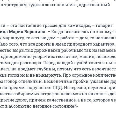
по тротуарам, гудки клаксонов и мат, адресованный
ги – это настоящие трассы для камикадзе, – говорит
ица Мария Воронина
. – Когда выезжаешь по какому-
маршруту, то есть не дом – работа – дом, то не знаешь
Мало того, что все дороги в ямах природного характера,
чество вырытых дорожными рабочими так называемых
 одновременно уворачиваться от ям, машин, пешеход
 тема для разговора. Перед каждой лужей хочется выл
ать на предмет глубины, потому что есть вероятност
низ головой и не вынырнуть. Про огромное количеств
 разговор отдельный. Бесконечные пробки, ужасные до
р на предмет нарушения ПДД. Интересно, неужели при
естве собираемых штрафов невозможно накопить ден
рытие дорог, причем качественное, а не то, которое че
ит в абсолютно негодное состояние?»