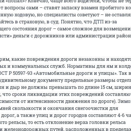
сли «попал»? Конечно, чаще всего водители, чтобы не те
т вопросы сами – ставят запаску взамен пробитого ко
анную ходовую, но специалисты советуют – не оставля
айтесь в страховую, в суд. Понятно, что ДТП из-за
щего состояния дорог – самое сложное для возмещени
рясти» деньги с дорожников или администрации район
рим, какие повреждения дороги незаконны и находят
ых и коммунальных служб. Нормативы для ям и колд
ОСТ Р 50597-93 «Автомобильные дороги и улицы». Так 
 удивительному документу предельные размеры отде
ин и дыр не должны превышать по длине 15 см, ширине
м, что сроки ликвидации этих повреждений составляют
висимости от интенсивности движения по дороге). Зим
ней скользкости и окончания снегоочистки для
орог, а также улиц и дорог городов составляют 4-6 ча
что рельсы, то есть отклонение верха головки рельса
 железнодорожных путей, расположенных в предела