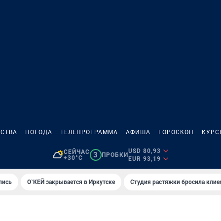
СТВА
ПОГОДА
ТЕЛЕПРОГРАММА
АФИША
ГОРОСКОП
КУРС
USD 80,93
СЕЙЧАС
3
ПРОБКИ
+30°C
EUR 93,19
лись
О`КЕЙ закрывается в Иркутске
Студия растяжки бросила клие