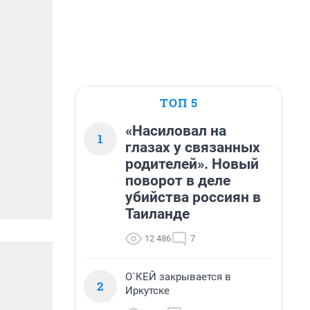
ТОП 5
«Насиловал на
1
глазах у связанных
родителей». Новый
поворот в деле
убийства россиян в
Таиланде
12 486
7
О`КЕЙ закрывается в
2
Иркутске