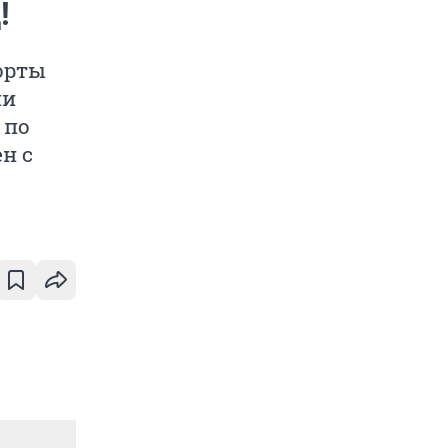
!
орты
ии
 по
н с