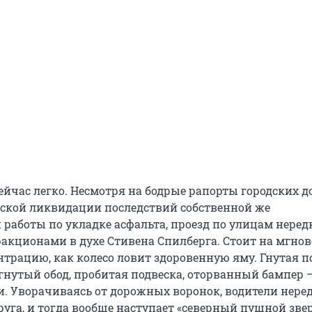
сейчас легко. Несмотря на бодрые рапорты городских 
еской ликвидации последствий собственной же
 работы по укладке асфальта, проезд по улицам неред
ракционами в духе Стивена Спилберга. Стоит на мгно
трацию, как колесо ловит здоровенную яму. Гнутая п
гнутый обод, пробитая подвеска, оторванный бампер –
и. Уворачиваясь от дорожных воронок, водители нере
уга, и тогда вообще наступает «северный пушной звер