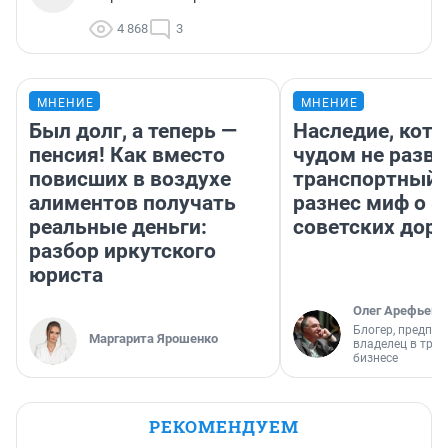
4 868
3
МНЕНИЕ
МНЕНИЕ
Был долг, а теперь —
Наследие, кото
пенсия! Как вместо
чудом не разва
повисших в воздухе
транспортный 
алиментов получать
разнес миф о 
реальные деньги:
советских доро
разбор иркутского
юриста
Олег Арефьев
Блогер, предпри
Маргарита Ярошенко
владелец в тра
бизнесе
РЕКОМЕНДУЕМ