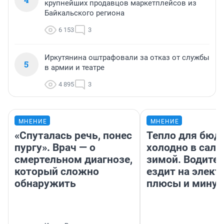
крупнейших продавцов маркетплейсов из
Байкальского региона
6 153
3
Иркутянина оштрафовали за отказ от службы
5
в армии и театре
4 895
3
МНЕНИЕ
МНЕНИЕ
«Спуталась речь, понес
Тепло для бюд
пургу». Врач — о
холодно в сало
смертельном диагнозе,
зимой. Водител
который сложно
ездит на элект
обнаружить
плюсы и мину