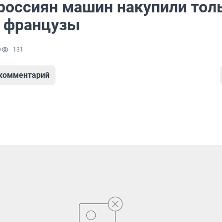
россиян машин накупили тол
 французы
0
131
 комментарий