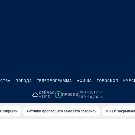
СТВА
ПОГОДА
ТЕЛЕПРОГРАММА
АФИША
ГОРОСКОП
КУРС
USD 82,17
СЕЙЧАС
1
ПРОБКИ
+19°C
EUR 94,84
е закрыли
Летчики пропавшего самолета спаслись
О`КЕЙ закрывает