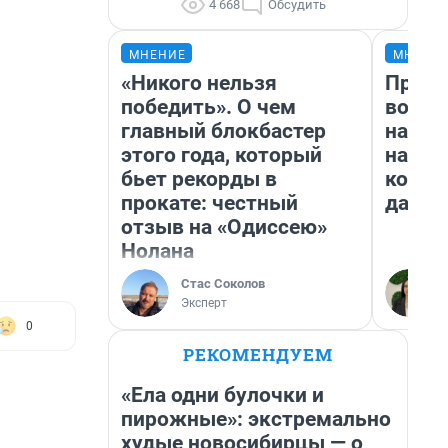
4 668
Обсудить
МНЕНИЕ
МНЕНИ
«Никого нельзя
Прода
победить». О чем
возьм
главный блокбастер
нам г
этого года, который
налог
бьет рекорды в
косне
прокате: честный
даже 
отзыв на «Одиссею»
Нолана
Стас Соколов
Эксперт
0
РЕКОМЕНДУЕМ
«Ела одни булочки и
пирожные»: экстремально
худые новосибирцы — о