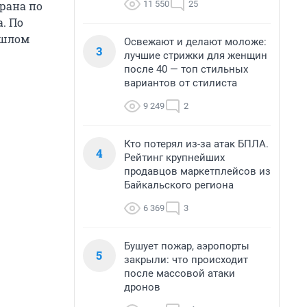
11 550
25
рана по
. По
ошлом
Освежают и делают моложе:
3
лучшие стрижки для женщин
после 40 — топ стильных
вариантов от стилиста
9 249
2
Кто потерял из-за атак БПЛА.
4
Рейтинг крупнейших
продавцов маркетплейсов из
Байкальского региона
6 369
3
Бушует пожар, аэропорты
5
закрыли: что происходит
после массовой атаки
дронов