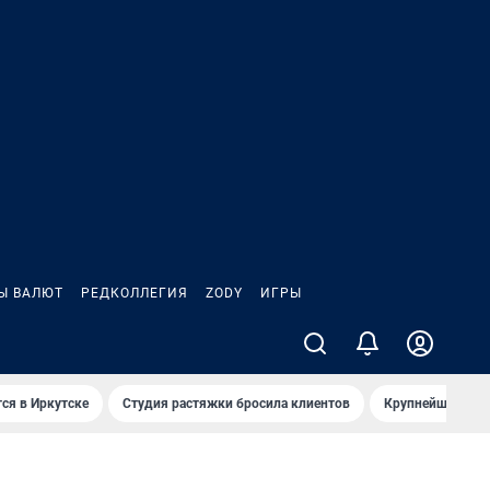
Ы ВАЛЮТ
РЕДКОЛЛЕГИЯ
ZODY
ИГРЫ
ся в Иркутске
Студия растяжки бросила клиентов
Крупнейшие про