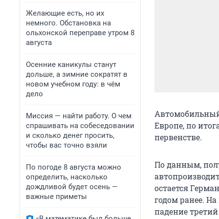
Желающие есть, но их
немного. Обстановка на
ольхонской переправе утром 8
августа
Осенние каникулы станут
дольше, а зимние сократят в
новом учебном году: в чём
дело
Автомобильный 
Миссия — найти работу. О чем
Европе, по ито
спрашивать на собеседовании
и сколько денег просить,
первенстве.
чтобы вас точно взяли
По данным, пол
По погоде 8 августа можно
автопроизводит
определить, насколько
дождливой будет осень —
остается Герман
важные приметы
годом ранее. Н
падение третий 
«В математике был больше