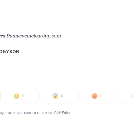
йта Dymacvehiclegroup.com
 ОБУХОВ
0
0
0
ыделите фрагмент и нажмите Ctrl+Enter