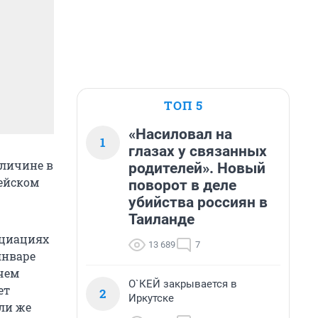
ТОП 5
«Насиловал на
1
глазах у связанных
еличине в
родителей». Новый
пейском
поворот в деле
убийства россиян в
Таиланде
оциациях
13 689
7
январе
 чем
О`КЕЙ закрывается в
ет
2
Иркутске
сли же