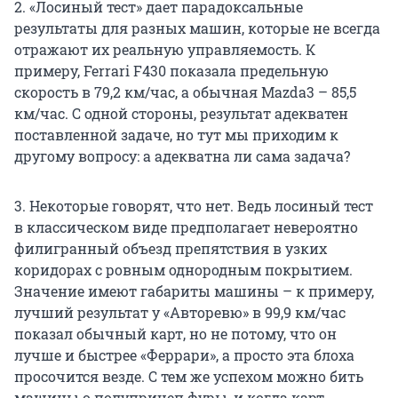
2. «Лосиный тест» дает парадоксальные
результаты для разных машин, которые не всегда
отражают их реальную управляемость. К
примеру, Ferrari F430 показала предельную
скорость в 79,2 км/час, а обычная Mazda3 – 85,5
км/час. С одной стороны, результат адекватен
поставленной задаче, но тут мы приходим к
другому вопросу: а адекватна ли сама задача?
3. Некоторые говорят, что нет. Ведь лосиный тест
в классическом виде предполагает невероятно
филигранный объезд препятствия в узких
коридорах с ровным однородным покрытием.
Значение имеют габариты машины – к примеру,
лучший результат у «Авторевю» в 99,9 км/час
показал обычный карт, но не потому, что он
лучше и быстрее «Феррари», а просто эта блоха
просочится везде. С тем же успехом можно бить
машины о полуприцеп фуры, и когда карт