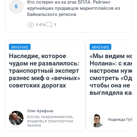
Кто потерял из-за атак БПЛА. Рейтинг
5
крупнейших продавцов маркетплейсов из
Байкальского региона
5 416
3
МНЕНИЕ
МНЕНИЕ
Наследие, которое
«Мы видим нов
чудом не развалилось:
Нолана»: с как
транспортный эксперт
настроем нужн
разнес миф о «вечных»
смотреть «Оди
советских дорогах
чтобы она не
выглядела как
Олег Арефьев
Блогер, предприниматель,
Надежда Губар
владелец в транспортном
бизнесе