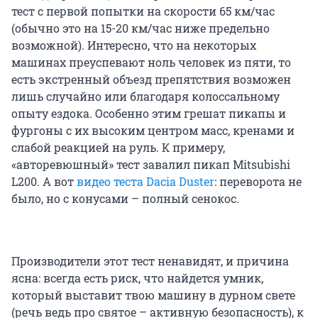
тест с первой попытки на скорости 65 км/час
(обычно это на 15-20 км/час ниже предельно
возможной). Интересно, что на некоторых
машинах преуспевают ноль человек из пяти, то
есть экстренный объезд препятствия возможен
лишь случайно или благодаря колоссальному
опыту ездока. Особенно этим грешат пикапы и
фургоны с их высоким центром масс, кренами и
слабой реакцией на руль. К примеру,
«авторевюшный» тест завалил пикап Mitsubishi
L200. А вот
видео теста Dacia Duster
: переворота не
было, но с конусами – полный сенокос.
Производители этот тест ненавидят, и причина
ясна: всегда есть риск, что найдется умник,
который выставит твою машину в дурном свете
(речь ведь про святое – активную безопасность), к