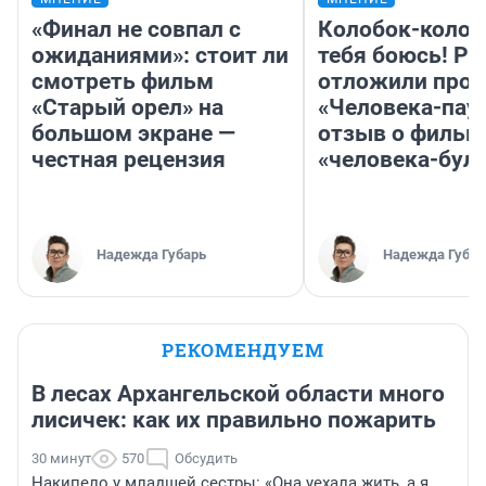
«Финал не совпал с
Колобок-колобо
ожиданиями»: стоит ли
тебя боюсь! Ра
смотреть фильм
отложили прок
«Старый орел» на
«Человека-пау
большом экране —
отзыв о фильм
честная рецензия
«человека-бул
Надежда Губарь
Надежда Губар
РЕКОМЕНДУЕМ
В лесах Архангельской области много
лисичек: как их правильно пожарить
30 минут
570
Обсудить
Накипело у младшей сестры: «Она уехала жить, а я