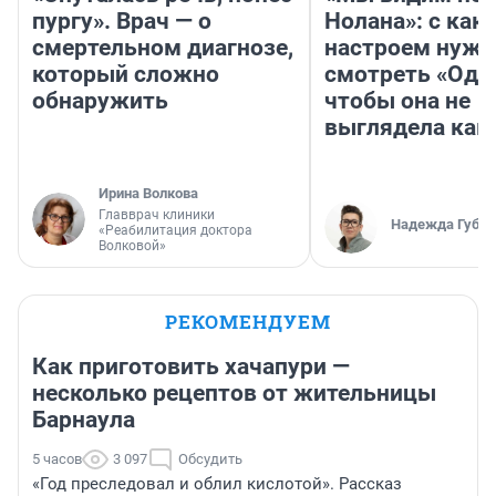
пургу». Врач — о
Нолана»: с как
смертельном диагнозе,
настроем нужн
который сложно
смотреть «Оди
обнаружить
чтобы она не
выглядела как
Ирина Волкова
Главврач клиники
Надежда Губар
«Реабилитация доктора
Волковой»
РЕКОМЕНДУЕМ
Как приготовить хачапури —
несколько рецептов от жительницы
Барнаула
5 часов
3 097
Обсудить
«Год преследовал и облил кислотой». Рассказ