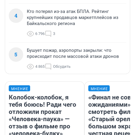
Кто потерял из-за атак БПЛА. Рейтинг
4
крупнейших продавцов маркетплейсов из
Байкальского региона
6 796
3
Бушует пожар, аэропорты закрыли: что
5
происходит после массовой атаки дронов
4 865
Обсудить
МНЕНИЕ
МНЕНИЕ
Колобок-колобок, я
«Финал не совп
тебя боюсь! Ради чего
ожиданиями»: 
отложили прокат
смотреть фил
«Человека-паука» —
«Старый орел» 
отзыв о фильме про
большом экран
«человека-булку»
честная рецен