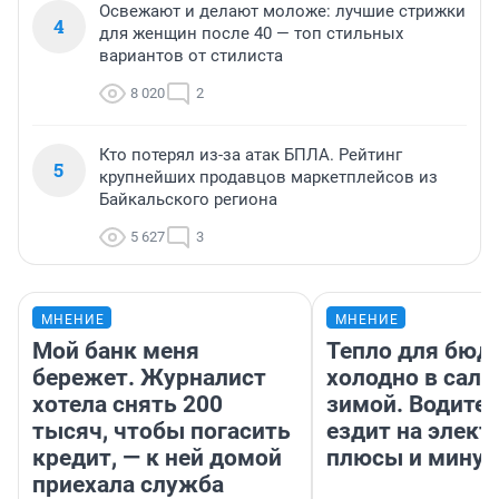
Освежают и делают моложе: лучшие стрижки
4
для женщин после 40 — топ стильных
вариантов от стилиста
8 020
2
Кто потерял из-за атак БПЛА. Рейтинг
5
крупнейших продавцов маркетплейсов из
Байкальского региона
5 627
3
МНЕНИЕ
МНЕНИЕ
Мой банк меня
Тепло для бюд
бережет. Журналист
холодно в сало
хотела снять 200
зимой. Водител
тысяч, чтобы погасить
ездит на элект
кредит, — к ней домой
плюсы и мину
приехала служба