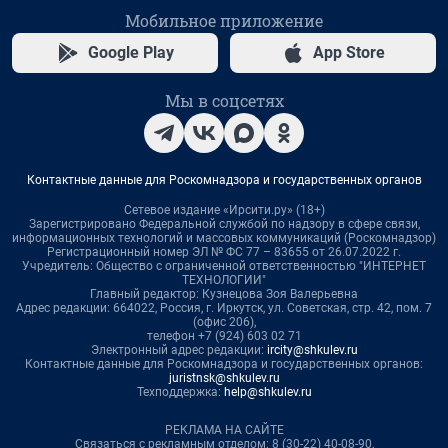
Мобильное приложение
Google Play
App Store
Мы в соцсетях
Контактные данные для Роскомнадзора и государственных органов
Сетевое издание «Ирсити.ру» (18+)
Зарегистрировано Федеральной службой по надзору в сфере связи,
информационных технологий и массовых коммуникаций (Роскомнадзор)
Регистрационный номер ЭЛ № ФС 77 – 83655 от 26.07.2022 г.
Учредитель: Общество с ограниченной ответственностью "ИНТЕРНЕТ
ТЕХНОЛОГИИ"
Главный редактор: Кузнецова Зоя Валерьевна
Адрес редакции: 664022, Россия, г. Иркутск, ул. Советская, стр. 42, пом. 7
(офис 206),
телефон +7 (924) 603 02 71
Электронный адрес редакции:
ircity@shkulev.ru
Контактные данные для Роскомнадзора и государственных органов:
juristnsk@shkulev.ru
Техподдержка:
help@shkulev.ru
РЕКЛАМА НА САЙТЕ
Связаться с рекламным отделом: 8 (30-22) 40-08-90,