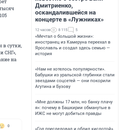
рет
Дмитриенко,
 тысяч
оскандалившейся на
105
концерте в «Лужниках»
12 часов
8 115
5
«Мечтал о большой жизни»:
иностранец из Камеруна переехал в
н в сутки,
Ярославль и создал здесь семью —
и СНГ»,
история
ание на
«Нам не хотелось популярности».
Бабушки из уральской глубинки стали
звездами соцсетей — они покорили
Агутина и Бузову
«Мне должны 17 млн, но банку плачу
я»: почему в Башкирии обманутые в
ИЖС не могут добиться правды
0
«Год преследовал и облил кислотой».