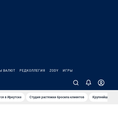
Ы ВАЛЮТ
РЕДКОЛЛЕГИЯ
ZODY
ИГРЫ
ся в Иркутске
Студия растяжки бросила клиентов
Крупнейшие про