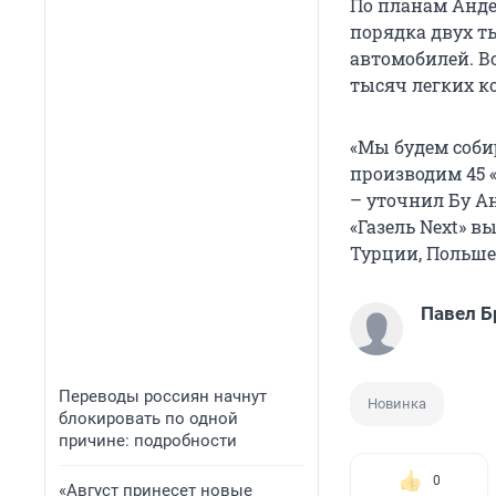
По планам Андер
порядка двух ты
автомобилей. Вс
тысяч легких к
«Мы будем соби
производим 45 «
– уточнил Бу Ан
«Газель Next» 
Турции, Польше
Павел Б
Переводы россиян начнут
Новинка
блокировать по одной
причине: подробности
0
«Август принесет новые