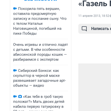
«Газель 
Покорила пять вершин,
оставила предсмертную
11 апреля 2013, 18:52
записку и послание сыну. Что
с телом Натальи
Наговициной, погибшей на
Написать
пике Победы
Очень игривы и отлично ладят
с детьми. В чём особенности
абиссинской породы кошек —
разбираемся с экспертом
Сибирский Бэнкси: как
скульптор в черной маске
развешивает загадочные арт-
объекты — видео
«Как тебя в гроб такую
положат?» Мать двоих детей
набила первую татуировку в