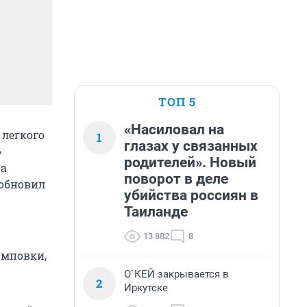
ТОП 5
«Насиловал на
 легкого
1
глазах у связанных
»
родителей». Новый
на
поворот в деле
 обновил
убийства россиян в
Таиланде
13 882
8
амповки,
О`КЕЙ закрывается в
2
Иркутске