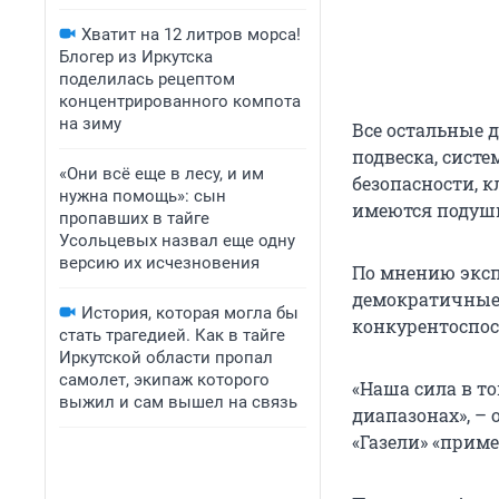
Хватит на 12 литров морса!
Блогер из Иркутска
поделилась рецептом
концентрированного компота
на зиму
Все остальные 
подвеска, систе
«Они всё еще в лесу, и им
безопасности, 
нужна помощь»: сын
имеются подушк
пропавших в тайге
Усольцевых назвал еще одну
версию их исчезновения
По мнению эксп
демократичные 
История, которая могла бы
конкурентоспос
стать трагедией. Как в тайге
Иркутской области пропал
самолет, экипаж которого
«Наша сила в то
выжил и сам вышел на связь
диапазонах», – 
«Газели» «приме