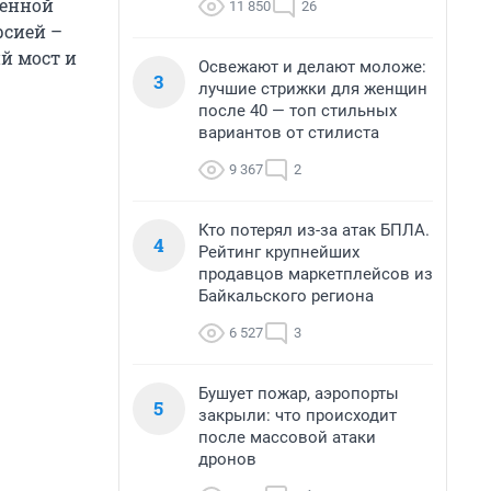
ненной
11 850
26
рсией –
ий мост и
Освежают и делают моложе:
3
лучшие стрижки для женщин
после 40 — топ стильных
вариантов от стилиста
9 367
2
Кто потерял из-за атак БПЛА.
4
Рейтинг крупнейших
продавцов маркетплейсов из
Байкальского региона
6 527
3
Бушует пожар, аэропорты
5
закрыли: что происходит
после массовой атаки
дронов