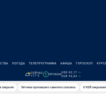
СТВА
ПОГОДА
ТЕЛЕПРОГРАММА
АФИША
ГОРОСКОП
КУРС
USD 82,17
СЕЙЧАС
1
ПРОБКИ
+17°C
EUR 94,84
е закрыли
Летчики пропавшего самолета спаслись
О`КЕЙ закрывает