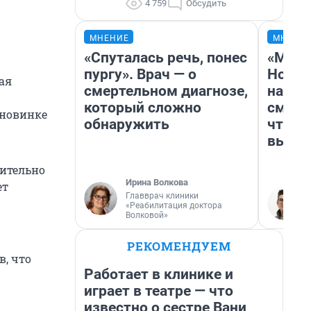
4 759
Обсудить
МНЕНИЕ
МНЕНИ
«Спуталась речь, понес
«Мы в
пургу». Врач — о
Нолан
ая
смертельном диагнозе,
настр
который сложно
смотр
 новинке
обнаружить
чтобы
выгля
сительно
Ирина Волкова
ет
Главврач клиники
«Реабилитация доктора
Волковой»
РЕКОМЕНДУЕМ
в, что
Работает в клинике и
играет в театре — что
известно о сестре Вани