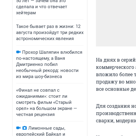
50 лет — зачем она это
сделала и что отвечает
хейтерам
Такое бывает раз в жизни: 12
августа произойдут три редких
астрономических явления
Прохор Шаляпин влюбился
по-настоящему, а Ваня
На днях в сери
Дмитриенко побил
коммерческого а
необычный рекорд: новости
вложило более 
из мира шоу-бизнеса
продажу во мно
все основные д
«Финал не совпал с
ожиданиями»: стоит ли
смотреть фильм «Старый
Для создания н
орел» на большом экране —
производственн
честная рецензия
сварки, модерн
Лимонные сады,
европейский Байкал и