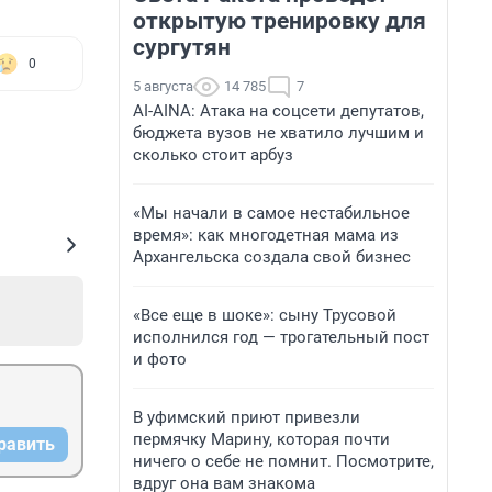
открытую тренировку для
сургутян
0
5 августа
14 785
7
AI-AINA: Атака на соцсети депутатов,
бюджета вузов не хватило лучшим и
сколько стоит арбуз
«Мы начали в самое нестабильное
время»: как многодетная мама из
Архангельска создала свой бизнес
«Все еще в шоке»: сыну Трусовой
исполнился год — трогательный пост
и фото
В уфимский приют привезли
пермячку Марину, которая почти
равить
ничего о себе не помнит. Посмотрите,
вдруг она вам знакома