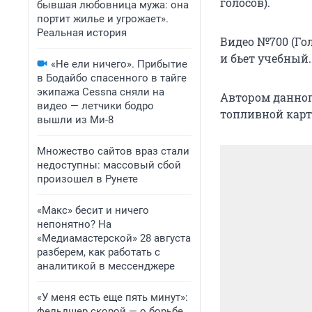
голосов).
бывшая любовница мужа: она
портит жилье и угрожает».
Реальная история
Видео №700 (Гол
и бьет учебный.
«Не ели ничего». Прибытие
в Бодайбо спасенного в тайге
экипажа Cessna сняли на
Автором данног
видео — летчики бодро
топливной карт
вышли из Ми-8
Множество сайтов враз стали
недоступны: массовый сбой
произошел в Рунете
«Макс» бесит и ничего
непонятно? На
«Медиамастерской» 28 августа
разберем, как работать с
аналитикой в мессенджере
«У меня есть еще пять минут»:
фельдшер скорой — о борьбе