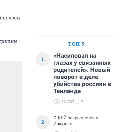
ой полосы
едакции –
ТОП 5
«Насиловал на
1
глазах у связанных
родителей». Новый
поворот в деле
убийства россиян в
Таиланде
12 707
7
О`КЕЙ закрывается в
2
Иркутске