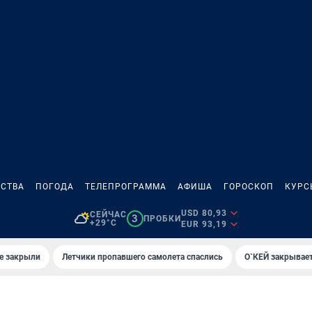
СТВА
ПОГОДА
ТЕЛЕПРОГРАММА
АФИША
ГОРОСКОП
КУРС
USD 80,93
СЕЙЧАС
3
ПРОБКИ
+29°C
EUR 93,19
е закрыли
Летчики пропавшего самолета спаслись
О`КЕЙ закрывает