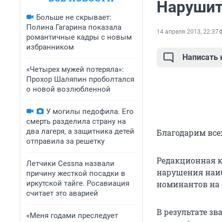
Нарушит
Больше не скрывает:
Полина Гагарина показала
14 апреля 2013, 22:37
романтичные кадры с новым
избранником
Написать
«Четырех мужей потеряла»:
Прохор Шаляпин проболтался
о новой возлюбленной
У могилы педофила. Его
смерть разделила страну на
два лагеря, а защитника детей
Благодарим все
отправила за решетку
Редакционная к
Летчики Cessna назвали
нарушения наиб
причину жесткой посадки в
иркутской тайге. Росавиация
номинантов на 
считает это аварией
В результате з
«Меня годами преследует