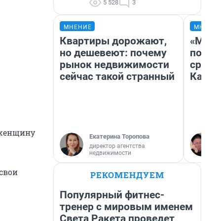
5 528
3
МНЕНИЕ
МНЕНИ
Квартиры дорожают,
«Маши
но дешевеют: почему
полет
рынок недвижимости
сравн
сейчас такой странный
Казах
л женщину
Екатерина Торопова
директор агентства
недвижимости
 свои
РЕКОМЕНДУЕМ
Популярный фитнес-
тренер с мировым именем
Света Ракета проведет