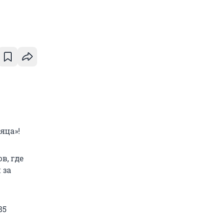
яца»!
в, где
 за
85