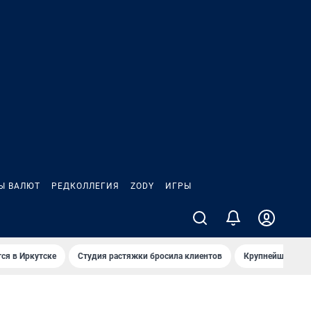
Ы ВАЛЮТ
РЕДКОЛЛЕГИЯ
ZODY
ИГРЫ
ся в Иркутске
Студия растяжки бросила клиентов
Крупнейшие про