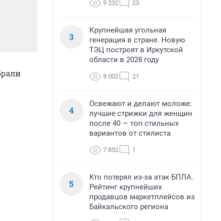
9 232
23
Крупнейшая угольная
3
генерация в стране. Новую
ТЭЦ построят в Иркутской
области в 2028 году
брали
8 002
21
Освежают и делают моложе:
4
лучшие стрижки для женщин
после 40 — топ стильных
вариантов от стилиста
7 852
1
Кто потерял из-за атак БПЛА.
5
Рейтинг крупнейших
продавцов маркетплейсов из
Байкальского региона